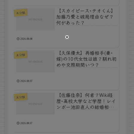
【スカイピース･テオくん】
未分類
加藤乃愛と破局理由なぜ？
何があった？
2026.08.08
【久保優太】再婚相手(妻･
未分類
嫁)の10代女性は誰？馴れ初
めや交際期間いつ？
2026.08.07
【佐藤佳奈】何者？Wiki経
未分類
歴･高校大学など学歴！レイ
ンボー池田直人の結婚相手
(妻･嫁)！
2026.08.07