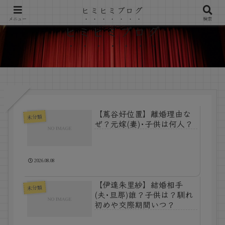
ヒミヒミブログ
メニュー
検索
ヒミヒミブログ
【蔦谷好位置】離婚理由な
未分類
ぜ？元嫁(妻)･子供は何人？
2026.08.08
【伊達朱里紗】結婚相手
未分類
(夫･旦那)誰？子供は？馴れ
初めや交際期間いつ？