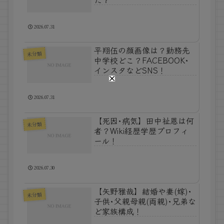
2026.07.31
平翔伍の顔画像は？勤務先
未分類
中学校どこ？FACEBOOK･
インスタなどSNS！
2026.07.31
【死因･病気】田中祉恩は何
未分類
者？Wiki経歴学歴プロフィ
ール！
2026.07.30
【矢野雅哉】結婚や妻(嫁)･
未分類
子供･父親母親(両親)･兄弟な
ど家族構成！