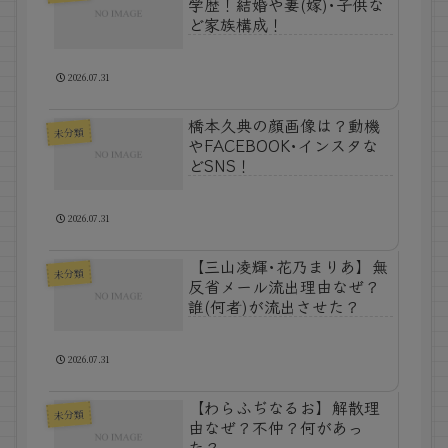
学歴！結婚や妻(嫁)･子供な
ど家族構成！
2026.07.31
橋本久典の顔画像は？動機
未分類
やFACEBOOK･インスタな
どSNS！
2026.07.31
【三山凌輝･花乃まりあ】無
未分類
反省メール流出理由なぜ？
誰(何者)が流出させた？
2026.07.31
【わらふぢなるお】解散理
未分類
由なぜ？不仲？何があっ
た？