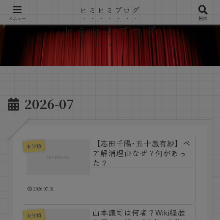
ヒミヒミブログ
メニュー
検索
ヒミヒミブログ
2026-07
【志田千陽･五十嵐有紗】ペ
未分類
ア解消理由なぜ？何があっ
た？
2026.07.31
山本譲司は何者？Wiki経歴
未分類