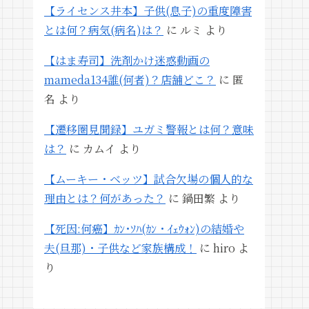
【ライセンス井本】子供(息子)の重度障害
とは何？病気(病名)は？
に
ルミ
より
【はま寿司】洗剤かけ迷惑動画の
mameda134誰(何者)？店舗どこ？
に
匿
名
より
【遷移圏見聞録】ユガミ警報とは何？意味
は？
に
カムイ
より
【ムーキー・ベッツ】試合欠場の個人的な
理由とは？何があった？
に
鍋田繁
より
【死因:何癌】ｶﾝ･ｿﾊ(ｶﾝ・ｲｪｳｫﾝ)の結婚や
夫(旦那)・子供など家族構成！
に
hiro
よ
り