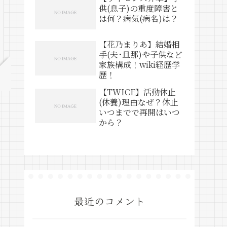
供(息子)の重度障害と
は何？病気(病名)は？
【花乃まりあ】結婚相
手(夫･旦那)や子供など
家族構成！wiki経歴学
歴！
【TWICE】活動休止
(休養)理由なぜ？休止
いつまでで再開はいつ
から？
最近のコメント