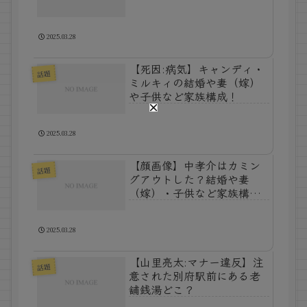
2025.03.28
【死因:病気】キャンディ・
話題
ミルキィの結婚や妻（嫁）
や子供など家族構成！
2025.03.28
【顔画像】中孝介はカミン
話題
グアウトした？結婚や妻
（嫁）・子供など家族構成
は？
2025.03.28
【山里亮太:マナー違反】注
話題
意された別府駅前にある老
舗銭湯どこ？