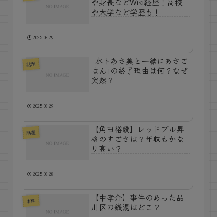
や身長などWiki経歴！高校
や大学など学歴も！
2025.03.29
｢水卜あさ美と一緒にあさご
話題
はん｣の終了理由は何？なぜ
突然？
2025.03.29
【角田裕毅】レッドブル昇
話題
格のすごさは？年収もかな
り高い？
2025.03.28
【中孝介】事件のあった品
事件
川区の銭湯はどこ？