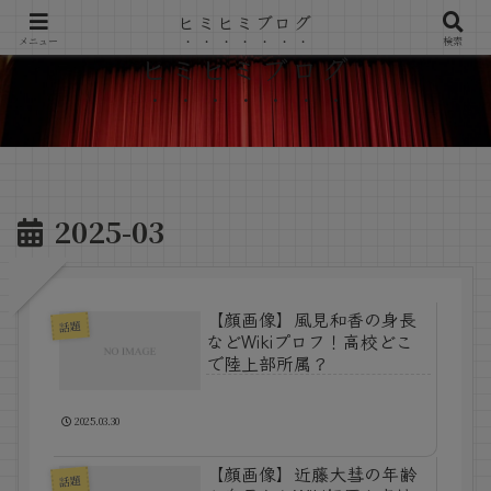
ヒミヒミブログ
メニュー
検索
ヒミヒミブログ
2025-03
【顔画像】風見和香の身長
話題
などWikiプロフ！高校どこ
で陸上部所属？
2025.03.30
【顔画像】近藤大彗の年齢
話題