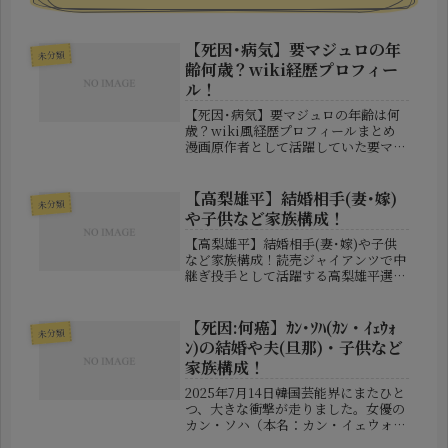
【死因･病気】要マジュロの年
未分類
齢何歳？wiki経歴プロフィー
ル！
【死因･病気】要マジュロの年齢は何
歳？wiki風経歴プロフィールまとめ
漫画原作者として活躍していた要マジ
ュロさんの訃報が報じられ、多くの読
者や関係者に衝撃が広がっています。
突然の知らせにより、「年齢はいくつ
【高梨雄平】結婚相手(妻･嫁)
未分類
だったのか」「病気や死因は公表さ
や子供など家族構成！
れ...
【高梨雄平】結婚相手(妻･嫁)や子供
など家族構成！読売ジャイアンツで中
継ぎ投手として活躍する高梨雄平選
手。マウンド上ではテンポの良い投球
と安定感のあるリリーフで知られてい
ますが、プライベートではすでに結婚
【死因:何癌】ｶﾝ･ｿﾊ(ｶﾝ・ｲｪｳｫ
未分類
しており、子供にも恵まれています。
ﾝ)の結婚や夫(旦那)・子供など
高...
家族構成！
2025年7月14日――韓国芸能界にまたひと
つ、大きな衝撃が走りました。女優の
カン・ソハ（本名：カン・イェウォ
ン）さんが、31歳の若さで他界したと