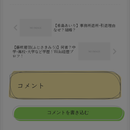
終調整に入っていることが明らかにな
り、注目を集めています。防衛分野で
長年キャリアを築いてきた人物が地...
【希島あいり】事務所退所･引退理由
なぜ？結婚？
【藤咲碧羽(ふじさきみう)】何者？中
学･高校･大学など学歴！Wiki経歴プ
ロフ！
コメント
コメントを書き込む