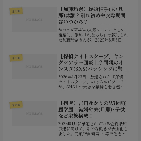
いうニュースが飛び込んできたので
す。その死因は「がん」。彼女は長い
【加藤玲奈】結婚相手(夫･旦
未分類
闘病生活を送りながらも、最期...
那)は誰？馴れ初めや交際期間
はいつから？
かつてAKB48の人気メンバーとして
活躍し、愛称「れなっち」で親しまれ
た加藤玲奈さんが、2025年8月8日に
自身のSNSで結婚を発表しました。そ
の報告はファンの間で瞬く間に話題と
なり、多くの祝福の声が寄せられてい
【探偵ナイトスクープ】ヤン
未分類
ます。この記事では、加藤さん...
グケアラー回炎上？両親のイ
ンスタ(SNS)バッシングに警
鐘！
2026年1月23日に放送された『探偵！
ナイトスクープ』のあるエピソード
が、SNS上で大きな議論を巻き起こし
ました。この回では、広島県に住む小
学6年生の男児が番組に寄せた依頼が
紹介されました。その内容は、「6人
【何者】吉田ゆかりのWiki経
未分類
兄妹の長男として、自分の代わり...
歴学歴！結婚や夫(旦那)･子供
など家族構成！
2027年1月に予定されている佐賀県知
事選に向けて、新たな動きが表面化し
ました。元航空自衛官で1等空佐を務
めた吉田ゆかり氏が、出馬に向けた最