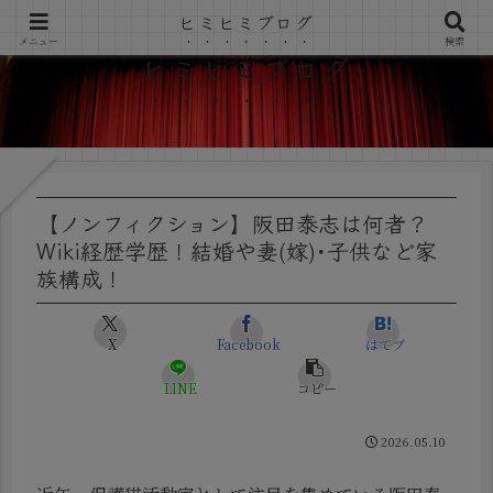
ヒミヒミブログ
メニュー
検索
ヒミヒミブログ
【ノンフィクション】阪田泰志は何者？
Wiki経歴学歴！結婚や妻(嫁)･子供など家
族構成！
X
Facebook
はてブ
LINE
コピー
2026.05.10