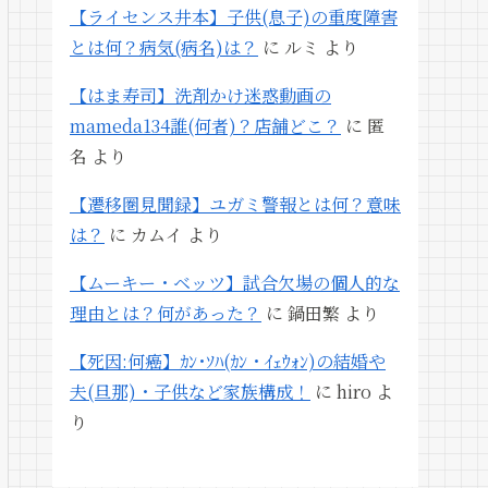
【ライセンス井本】子供(息子)の重度障害
とは何？病気(病名)は？
に
ルミ
より
【はま寿司】洗剤かけ迷惑動画の
mameda134誰(何者)？店舗どこ？
に
匿
名
より
【遷移圏見聞録】ユガミ警報とは何？意味
は？
に
カムイ
より
【ムーキー・ベッツ】試合欠場の個人的な
理由とは？何があった？
に
鍋田繁
より
【死因:何癌】ｶﾝ･ｿﾊ(ｶﾝ・ｲｪｳｫﾝ)の結婚や
夫(旦那)・子供など家族構成！
に
hiro
よ
り