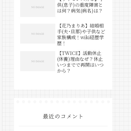
供(息子)の重度障害と
は何？病気(病名)は？
【花乃まりあ】結婚相
手(夫･旦那)や子供など
家族構成！wiki経歴学
歴！
【TWICE】活動休止
(休養)理由なぜ？休止
いつまでで再開はいつ
から？
最近のコメント