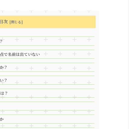
目次
？
点で名前は出ていない
か？
い？
応は？
か