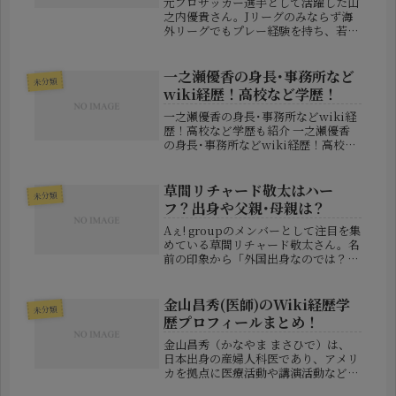
元プロサッカー選手として活躍した山
之内優貴さん。Jリーグのみならず海
外リーグでもプレー経験を持ち、若く
して現役引退を決断したことで注目を
集めました。鹿児島県出身のミッドフ
ィールダーとして、地道にキャリアを
一之瀬優香の身長･事務所など
未分類
積み重ねてきた山之内さんですが、そ
wiki経歴！高校など学歴！
の...
一之瀬優香の身長･事務所などwiki経
歴！高校など学歴も紹介 一之瀬優香
の身長･事務所などwiki経歴！高校な
ど学歴も紹介 注目のレースクイー
ン・一之瀬優香（いちのせ ゆうか）
さん。テレビ番組への出演やイベント
草間リチャード敬太はハー
未分類
での活躍により、その名を目にす...
フ？出身や父親･母親は？
Aぇ! groupのメンバーとして注目を集
めている草間リチャード敬太さん。名
前の印象から「外国出身なのでは？」
と思う方も多いですが、実際は京都生
まれ京都育ちの日本人です。▼関連記
事【草間リチャード敬太】公然わいせ
金山昌秀(医師)のWiki経歴学
未分類
つ(下半身露出)現場どこ？ビ...
歴プロフィールまとめ！
金山昌秀（かなやま まさひで）は、
日本出身の産婦人科医であり、アメリ
カを拠点に医療活動や講演活動などを
行っていた人物として知られていま