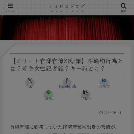
ヒミヒミブログ
メニュー
検索
ヒミヒミブログ
【エリート官邸官僚X氏:誰】不適切行為と
は？若手女性記者誰？キー局どこ？
X
Facebook
はてブ
LINE
コピー
2026.05.21
首相官邸に勤務していた経済産業省出身の官僚が、