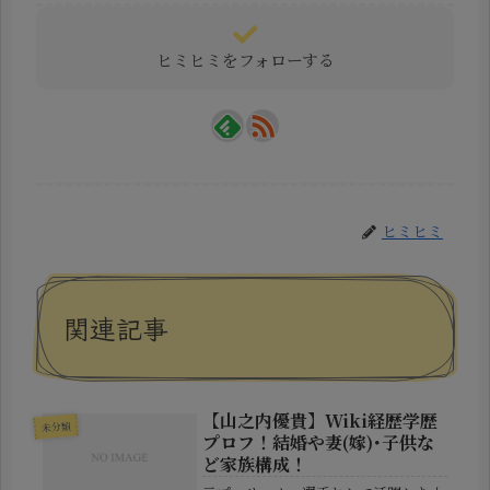
ヒミヒミをフォローする
ヒミヒミ
関連記事
【山之内優貴】Wiki経歴学歴
未分類
プロフ！結婚や妻(嫁)･子供な
ど家族構成！