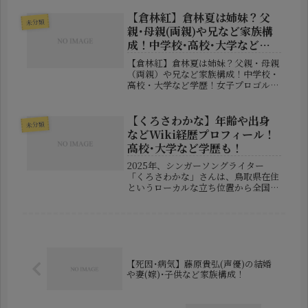
す。医療分野では子宮内膜症の研究や
治療に関わり、ニューヨークで専門医
【倉林紅】倉林夏は姉妹？父
未分類
として活動していた経歴を持つほか、
親･母親(両親)や兄など家族構
宗教...
成！中学校･高校･大学など学
歴！
【倉林紅】倉林夏は姉妹？父親・母親
（両親）や兄など家族構成！中学校・
高校・大学など学歴！女子プロゴルフ
界で注目度を高めている倉林紅選手。
宮城県富谷市出身の若手プロとして、
ルーキーイヤーから存在感を示し、初
【くろさわかな】年齢や出身
未分類
優勝によって一気に名前が広まりまし
などWiki経歴プロフィール！
た...
高校･大学など学歴も！
2025年、シンガーソングライター
「くろさわかな」さんは、鳥取県在住
というローカルな立ち位置から全国へ
音楽を届ける新星アーティストとして
注目を集めました。自身で作詞作曲を
行い、地元密着型の活動を展開しなが
ら、SNSでは9万人以上のフォロワ
ー...
【死因･病気】藤原貴弘(声優)の結婚
や妻(嫁)･子供など家族構成！