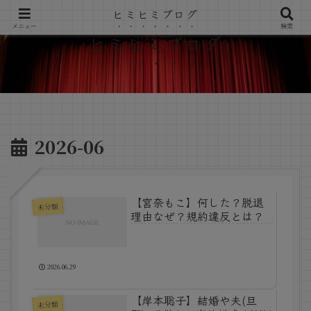
ヒミヒミブログ
メニュー
検索
ヒミヒミブログ
2026-06
【宮奈もこ】何した？脱退
未分類
理由なぜ？規約違反とは？
2026.06.29
【岸本聡子】結婚や夫(旦
未分類