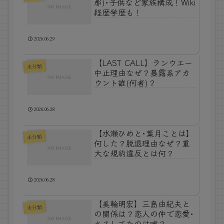
那)･子供など家族構成！Wiki
経歴学歴も！
2026.06.29
【LAST CALL】ランウエー
未分類
中止理由なぜ？暴露系アカ
ウント誰(何者)？
2026.06.28
【水瀬ひめと･葉月ことは】
未分類
何した？脱退理由なぜ？重
大な規約違反とは何？
2026.06.28
【美輪明宏】三島由紀夫と
未分類
の関係は？恋人の仲で恋愛･
キスしてたのは嘘？