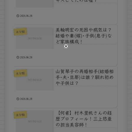
2026.06.28
美輪明宏の死因や病気は？
未分類
結婚や妻(嫁)･子供(息子)な
ど家族構成！
2026.06.28
山賀琴子の再婚相手(結婚相
未分類
手･夫･旦那)は誰？馴れ初め
や子供は？
2026.06.28
【何者】村木里帆さんの経
未分類
歴プロフィール！三上悠亜
の担当美容師！