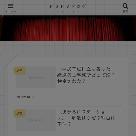
ヒミヒミブログ
メニュー
検索
ヒミヒミブログ
【中居正広】立ち寄った一
話題
級建築士事務所どこで誰？
特定された？
2025.04.04
【まかろにステーショ
話題
ン】 解散はなぜ？理由は
不仲？