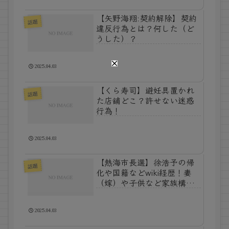
【矢野海翔:契約解除】契約
話題
違反行為とは？何した（ど
うした）？
2025.04.03
【くら寿司】避妊具置かれ
話題
た店舗どこ？許せない迷惑
行為！
2025.04.03
【熱海市長選】徐浩予の帰
話題
化や国籍などwiki経歴！妻
（嫁）や子供など家族構
成！
2025.04.03