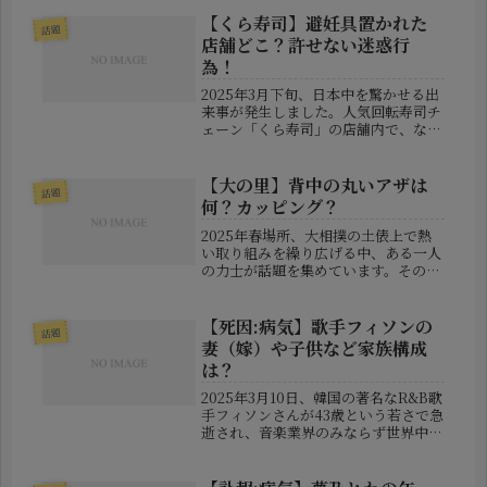
業は「都合により」とのみ説明し、具
体的な詳細は公表されていません。こ
【くら寿司】避妊具置かれた
話題
の突然の休演発表により、SNS...
店舗どこ？許せない迷惑行
為！
2025年3月下旬、日本中を驚かせる出
来事が発生しました。人気回転寿司チ
ェーン「くら寿司」の店舗内で、なん
と使用済みとされる避妊具が皿返却口
に置かれていたというのです。その様
子を収めた写真がSNS「X（旧
【大の里】背中の丸いアザは
話題
Twitter）」に投稿され、瞬く間...
何？カッピング？
2025年春場所、大相撲の土俵上で熱
い取り組みを繰り広げる中、ある一人
の力士が話題を集めています。その人
物とは、次世代の大関候補として注目
を浴びる大の里関。土俵際の粘り強さ
や鋭い立ち合いだけでなく、今場所、
【死因:病気】歌手フィソンの
話題
特にファンの視線を釘付けにしてい
妻（嫁）や子供など家族構成
る...
は？
2025年3月10日、韓国の著名なR&B歌
手フィソンさんが43歳という若さで急
逝され、音楽業界のみならず世界中の
ファンに衝撃と悲しみをもたらしまし
た。この記事では、フィソンさんの死
因や家族構成について、現在明らかに