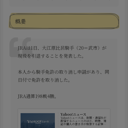
概要
JRAは1日、大江原比呂騎手（20＝武市）が
現役を引退することを発表した。
本人から騎手免許の取り消し申請があり、同
日付で免許を取り消した。
JRA通算198戦4勝。
Yahoo!ニュース
Yahoo!ニュースは、新聞・通信社が
配信するニュースのほか、映像、雑
誌や個人の書き手が執筆する記事な
ど多種多様なニュースを掲載してい