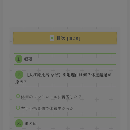
目次
概要
【大江原比呂:なぜ】引退理由は何？体重超過が
原因？
体重のコントロールに苦労した？
右手小指負傷で休養中だった
まとめ