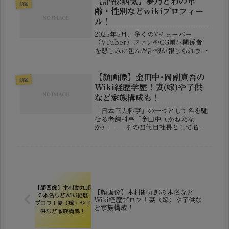
【訃報:病気】夢乃とわの年
話題
なっている情報をまとめます...
齢・性別などwikiプロフィー
ル！
2025年5月、多くのVチューバー
（VTuber）ファンやCG業界関係者
を悲しみに包んだ訃報が報じられまし
た。2D／3D CGクリエイターとして
活動していた「夢乃とわ」さんが、急
性骨髄性白血病によりこの世を去った
【顔画像】金田中･岡副真吾の
話題
というニュースは、ネットを中...
Wiki経歴学歴！妻(嫁)や子供
など家族構成も！
「日本三大料亭」の一つとして名を馳
せる老舗料亭「金田中（かねたな
か）」——その四代目社長として名を
連ねてきたのが**岡副真吾（おかぞ
え・しんご）**氏です。華やかな料亭
文化の中心に立つ人物としてメディア
の注目も集めていた彼ですが、2025
年...
【顔画像】木村勘九郎の本名など
Wiki経歴プロフ！妻（嫁）や子供な
ど家族構成！