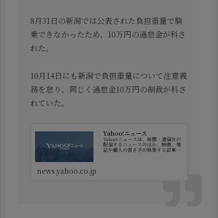
8月31日の新潟では公表された負担重量で騎
乗できなかったため、10万円の過怠金が科さ
れた。
10月14日にも新潟で負担重量について注意義
務を怠り、同じく過怠金10万円の制裁が科さ
れていた。
Yahoo!ニュース
Yahoo!ニュースは、新聞・通信社が
配信するニュースのほか、映像、雑
誌や個人の書き手が執筆する記事な
ど多種多様なニュースを掲載してい
ます。
news.yahoo.co.jp