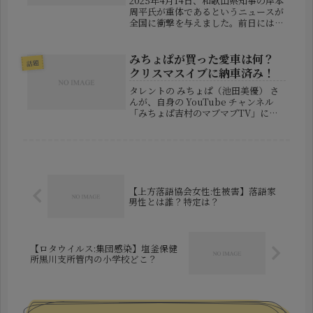
2025年4月14日、和歌山県知事の岸本
周平氏が重体であるというニュースが
全国に衝撃を与えました。前日には元
気な姿で万博の神輿を担いでいたとい
うだけに、多くの人が驚きと不安を感
じています。今回は、岸本氏の病状の
みちょぱが買った愛車は何？
話題
詳細や突然の体調悪化の原因、そ...
クリスマスイブに納車済み！
タレントの みちょぱ（池田美優） さ
んが、自身の YouTube チャンネル
「みちょぱ吉村のマブマブTV」に出
演し、 マイカーを購入していたこと
をサプライズ発表 しました。この突
然の告白に共演者やスタッフは驚きを
隠せなかった様子。さらに、 ...
【上方落語協会女性:性被害】落語家
男性とは誰？特定は？
【ロタウイルス:集団感染】塩釜保健
所黒川支所管内の小学校どこ？