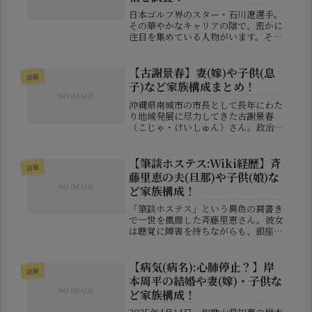
日本ゴルフ界のスター・石川遼選手。
その華やかなキャリアの陰で、密かに
注目を集めている人物がいます。それ
が、“トレーナーA氏”です。試合のた
びに彼のそばで行動を共にし、時には
石川選手よりも目立ってしまうことも
【古謝景春】妻(嫁)や子供(息
話題
ある謎の人物。今回は、そんなA氏
子)など家族構成まとめ！
が...
沖縄県南城市の市長として長年にわた
り地域発展に尽力してきた古謝景春
（こじゃ・けいしゅん）さん。政治家
としての誠実さや温かみある人柄が評
価される一方、プライベートではどん
な家庭を築いているのでしょうか？今
【筆談ホステス:Wiki経歴】斉
話題
回は、そんな古謝景春さんの妻（嫁）
藤里恵の夫(旦那)や子供(娘)な
や息...
ど家族構成！
「筆談ホステス」という異色の肩書き
で一世を風靡した斉藤里恵さん。彼女
は聴覚に障害を持ちながらも、銀座の
高級クラブで人気ホステスとして成功
を収め、その後は政治の世界に進出
し、東京都議会議員としても活動して
【病気(病名):心肺停止？】岸
話題
います。今回は、そんな斉藤里恵さん
本周平の結婚や妻(嫁)・子供な
の経...
ど家族構成！