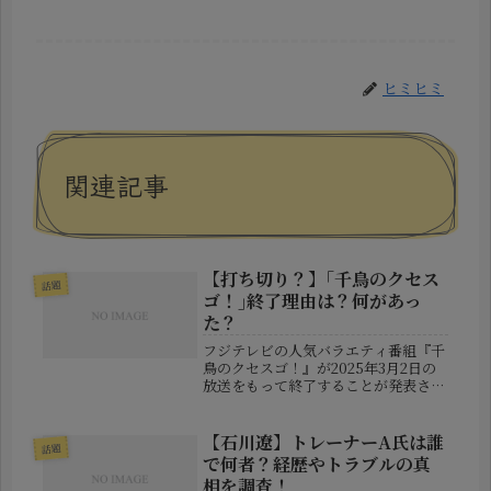
ヒミヒミ
関連記事
【打ち切り？】｢千鳥のクセス
話題
ゴ！｣終了理由は？何があっ
た？
フジテレビの人気バラエティ番組『千
鳥のクセスゴ！』が2025年3月2日の
放送をもって終了することが発表され
ました。番組は2020年に『千鳥のク
セがスゴいネタGP』としてスタート
し、約4年半にわたって放送されてき
【石川遼】トレーナーA氏は誰
話題
ました。しかし、突如として最終...
で何者？経歴やトラブルの真
相を調査！