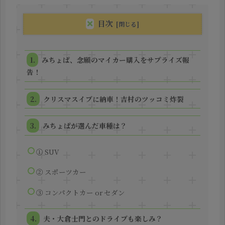
目次
みちょぱ、念願のマイカー購入をサプライズ報
告！
クリスマスイブに納車！吉村のツッコミ炸裂
みちょぱが選んだ車種は？
① SUV
② スポーツカー
③ コンパクトカー or セダン
夫・大倉士門とのドライブも楽しみ？