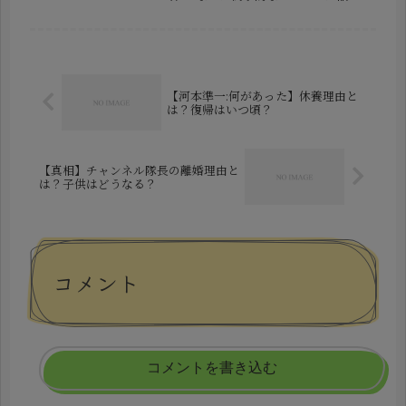
となっています。所属事務所である青
二プロダクションから公式に発表され
た内容によると、彼女に対して「極め
て悪質な脅迫行為」が行われ、これに
伴い複...
【河本準一:何があった】休養理由と
は？復帰はいつ頃？
【真相】チャンネル隊長の離婚理由と
は？子供はどうなる？
コメント
コメントを書き込む