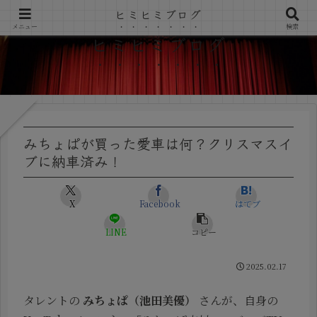
ヒミヒミブログ
メニュー
検索
ヒミヒミブログ
みちょぱが買った愛車は何？クリスマスイ
ブに納車済み！
X
Facebook
はてブ
LINE
コピー
2025.02.17
タレントの
みちょぱ（池田美優）
さんが、自身の