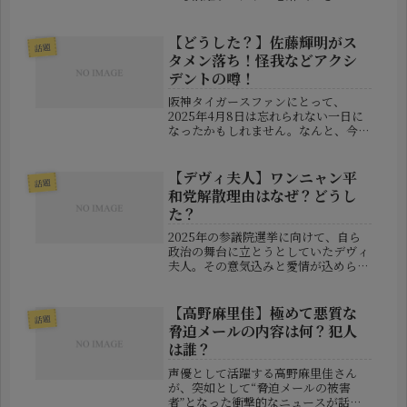
ま）さん。彼女のレシピに助けられて
いるという方も多いのではないでしょ
うか？今回はそんな志麻さんについ
【どうした？】佐藤輝明がス
話題
て、「本名や経歴」「夫の職業」「子
タメン落ち！怪我などアクシ
供を...
デントの噂！
阪神タイガースファンにとって、
2025年4月8日は忘れられない一日に
なったかもしれません。なんと、今シ
ーズン好調をキープしていた佐藤輝明
選手が、甲子園でのヤクルト戦にて突
如スタメンを外れ、ベンチスタートと
【デヴィ夫人】ワンニャン平
話題
なったのです。「え、テルどうし
和党解散理由はなぜ？どうし
た？」...
た？
2025年の参議院選挙に向けて、自ら
政治の舞台に立とうとしていたデヴィ
夫人。その意気込みと愛情が込められ
た「12（ワンニャン）平和党」でした
が、突然の解散発表に驚いた方も多い
のではないでしょうか。この記事で
【高野麻里佳】極めて悪質な
話題
は、ワンニャン平和党が解散に至っ
脅迫メールの内容は何？犯人
た...
は誰？
声優として活躍する高野麻里佳さん
が、突如として“脅迫メールの被害
者”となった衝撃的なニュースが話題