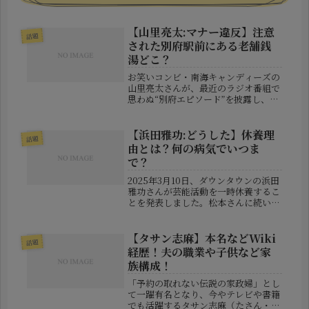
【山里亮太:マナー違反】注意
話題
された別府駅前にある老舗銭
湯どこ？
お笑いコンビ・南海キャンディーズの
山里亮太さんが、最近のラジオ番組で
思わぬ“別府エピソード”を披露し、ネ
ット上でもじわじわと話題を集めてい
ます。舞台は、大分県別府市。観光地
としても名高いこの地で、彼は地元の
【浜田雅功:どうした】休養理
話題
温泉文化の“深み”を垣間見る体験を...
由とは？何の病気でいつま
で？
2025年3月10日、ダウンタウンの浜田
雅功さんが芸能活動を一時休養するこ
とを発表しました。松本さんに続いて
浜田さんも一時とはいえテレビから姿
を消すことに驚いた方も多くいたので
はないでしょうか？一体何があったの
【タサン志麻】本名などWiki
話題
でしょうか？本記事でまとめまし...
経歴！夫の職業や子供など家
族構成！
「予約の取れない伝説の家政婦」とし
て一躍有名となり、今やテレビや書籍
でも活躍するタサン志麻（たさん・し