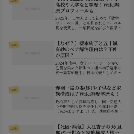
話題
高校や大学など学歴！Wiki経
歴プロフィールも！
2025年、日本人として初めて「数学
のノーベル賞」とも称されるアーベル
賞を受賞し、一躍脚光を浴びた数学
者・柏原正樹（かしわら まさき）さ
ん。表舞台にあまり出ることがなかっ
たため、名前は知っていても「どんな
【なぜ？】櫻本絢子と五十嵐
話題
人なの？」と疑問に思っている方も多
有紗のペア解消理由は？不仲
い...
が原因？
2024年後半、女子バドミントン界で
注目を集めた新生ペア――櫻本絢子選手と
五十嵐有紗選手。日本代表としての期
待も高かったこの2人が、わずか半年
足らずでペアを解消したというニュー
スは、ファンのみならず関係者にも衝
赤羽一嘉の妻(嫁)や子供など家
話題
撃を与えました。「なぜ、このタ...
族構成は？Wiki経歴学歴も！
政治家として長年活躍し、国土交通大
臣や財務副大臣を歴任した赤羽一嘉
（あかば かずよし）氏。兵庫県を拠
点に公明党の要職を務める彼ですが、
家族構成や経歴、学歴について気にな
る人も多いのではないでしょうか？本
【死因･病気】入江杏子の夫(旦
話題
記事では、赤羽一嘉氏の妻（嫁）や子
那)や子供など家族構成！檀一