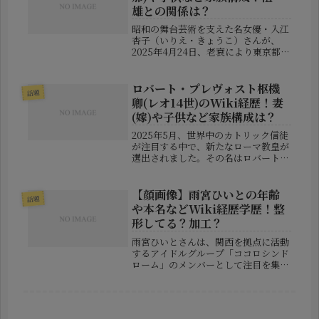
供、...
雄との関係は？
昭和の舞台芸術を支えた名女優・入江
杏子（いりえ・きょうこ）さんが、
2025年4月24日、老衰により東京都内
で亡くなりました。享年97歳という長
寿を全うし、静かにその生涯を閉じた
彼女は、劇団民藝の重鎮として多くの
ロバート・プレヴォスト枢機
話題
舞台・映像作品に出演し続け、存...
卿(レオ14世)のWiki経歴！妻
(嫁)や子供など家族構成は？
2025年5月、世界中のカトリック信徒
が注目する中で、新たなローマ教皇が
選出されました。その名はロバート・
プレヴォスト枢機卿、新たに「レオ14
世」と称されることとなりました。こ
の記事では、話題の新教皇について、
【顔画像】雨宮ひいとの年齢
話題
経歴や人物像、そして気になる家...
や本名などWiki経歴学歴！整
形してる？加工？
雨宮ひいとさんは、関西を拠点に活動
するアイドルグループ「ココロシンド
ローム」のメンバーとして注目を集め
ています。その独特のビジュアルとパ
フォーマンスで、多くのファンを魅了
しています。本記事では、雨宮ひいと
さんのプロフィール、経歴、学歴、そ