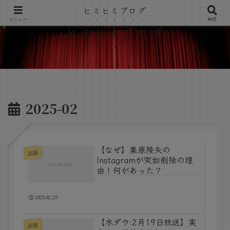
ヒミヒミブログ
メニュー
検索
ヒミヒミブログ
2025-02
【なぜ】栗原陵矢の
話題
Instagramが突如削除の理
由！何があった？
2025.02.25
【水ダウ:2月19日放送】実
話題