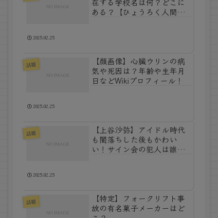
在する学校名は何？どこに
ある？【ひょうろく人間性
最終チェック】
2025.02.25
【顔画像】心臓ウリンの病
話題
気や死因は？年齢や生年月
日などWikiプロフィール！
2025.02.25
【上谷沙弥】アイドル時代
話題
も闇落ちした後もかわい
い！サイン会の犯人は誰だ
った？
2025.02.25
【特定】フォークリフト事
話題
故の有名菓子メーカーはど
こ？