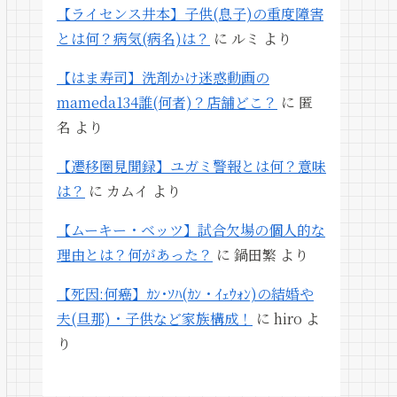
【ライセンス井本】子供(息子)の重度障害
とは何？病気(病名)は？
に
ルミ
より
【はま寿司】洗剤かけ迷惑動画の
mameda134誰(何者)？店舗どこ？
に
匿
名
より
【遷移圏見聞録】ユガミ警報とは何？意味
は？
に
カムイ
より
【ムーキー・ベッツ】試合欠場の個人的な
理由とは？何があった？
に
鍋田繁
より
【死因:何癌】ｶﾝ･ｿﾊ(ｶﾝ・ｲｪｳｫﾝ)の結婚や
夫(旦那)・子供など家族構成！
に
hiro
よ
り