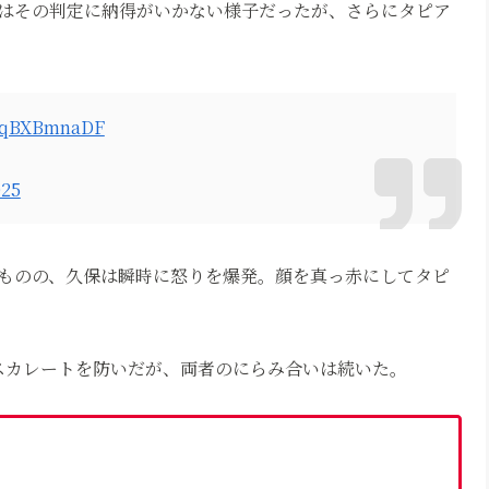
はその判定に納得がいかない様子だったが、さらにタピア
/XqBXBmnaDF
025
ものの、久保は瞬時に怒りを爆発。顔を真っ赤にしてタピ
スカレートを防いだが、両者のにらみ合いは続いた。