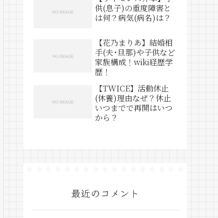
供(息子)の重度障害と
は何？病気(病名)は？
【花乃まりあ】結婚相
手(夫･旦那)や子供など
家族構成！wiki経歴学
歴！
【TWICE】活動休止
(休養)理由なぜ？休止
いつまでで再開はいつ
から？
最近のコメント