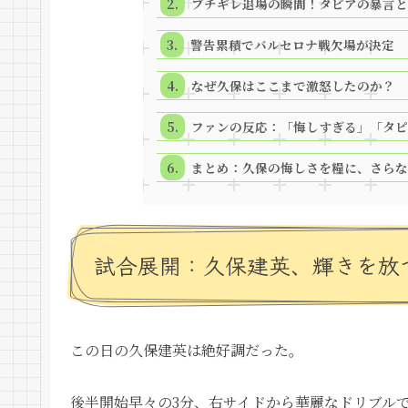
ブチギレ退場の瞬間！タピアの暴言と
警告累積でバルセロナ戦欠場が決定
なぜ久保はここまで激怒したのか？
ファンの反応：「悔しすぎる」「タピ
まとめ：久保の悔しさを糧に、さらな
試合展開：久保建英、輝きを放
この日の久保建英は絶好調だった。
後半開始早々の3分、右サイドから華麗なドリブル