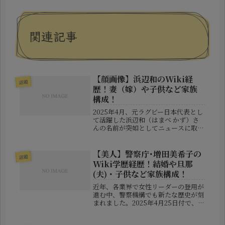
関連記事
【顔画像】浜辺和のWiki経
話題
歴！妻（嫁）や子供など家族
構成！
2025年4月、元ラグビー日本代表とし
て活躍した浜辺和（はまべ かず）さ
んの名前が突如としてニュースに取り
上げられました。その理由は、酒気帯
び運転での逮捕という衝撃的な内容で
したが、今回は彼の過去の功績やプロ
【美人】警察庁･増田美希子の
話題
フィール、そして気になる家族構成...
Wiki学歴経歴！結婚や旦那
(夫)・子供など家族構成！
近年、各業界で女性リーダーの登用が
進む中、警察機構でも新たな歴史が刻
まれました。2025年4月25日付で、福
井県警に初の女性本部長として着任が
内定したのが、警察庁の増田美希子氏