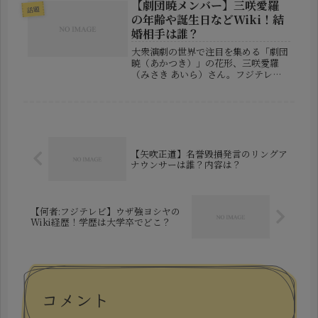
わった ムジュン、お誕生日おめでと
【劇団暁メンバー】三咲愛羅
話題
う」この投稿は、彼...
の年齢や誕生日などWiki！結
婚相手は誰？
大衆演劇の世界で注目を集める「劇団
暁（あかつき）」の花形、三咲愛羅
（みさき あいら）さん。フジテレビ
の『ザ・ノンフィクション』でも特集
されるなど、その人気は高まるばかり
です。今回は、そんな三咲愛羅さんの
誕生日や年齢、家族構成、そして気に
なる...
【矢吹正道】名誉毀損発言のリングア
ナウンサーは誰？内容は？
【何者:フジテレビ】ウザ強ヨシヤの
Wiki経歴！学歴は大学卒でどこ？
コメント