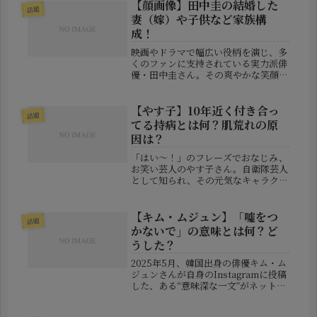
（47歳）です。その知性と実力、そし
【顔画像】田中圭の結婚した
話題
て洗練された雰囲気を持つ彼女...
妻（嫁）や子供など家族構
成！
映画やドラマで幅広い役柄を演じ、多
くのファンに支持されている実力派俳
優・田中圭さん。その爽やかな笑顔と
演技力に惹かれる人も多いのではない
でしょうか？そんな田中さんの**プラ
イベートに注目が集まっているのが
【やす子】10年近く付き合っ
話題
「家族構成」**です。特に、妻・さ
てる持病とは何？肌荒れの原
く...
因は？
「はい〜！」のフレーズでおなじみ、
お笑い芸人のやす子さん。自衛隊芸人
として知られ、その元気なキャラクタ
ーと素朴な魅力で多くのファンを惹き
つけていますが、実はその明るさの裏
に“持病”という大きな課題を抱えてい
【キム・ムジュン】「嘘をつ
話題
たことを、本人が明かしました。今
かないで」の意味とは何？ど
回...
うした？
2025年5月、韓国出身の俳優キム・ム
ジュンさんが自身のInstagramに投稿
した、ある“意味深な一文”がネット上
で大きな話題となっています。その一
文とは――「嘘をつかないで もう半分終