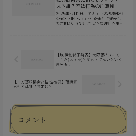
や...
スト誰？不法行為の注意喚
起！
2025年5月12日、アミューズ法務部が
公式X（旧Twitter）を通じて発表し
た声明が、SNS上で大きな注目を集め
ています。その内容は、「所属アーテ
ィストがライブを鑑賞中に盗撮被害に
あった」というもので、マナーを越え
て“法的にNG”な行為...
【嵐:活動終了発表】大野智はふっく
らした(太った)？変わってないという
意見も！
【上方落語協会女性:性被害】落語家
男性とは誰？特定は？
コメント