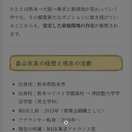
たとえば熊本→大阪→東京と勤務地が変わっていく
中でも、その都度新たなポジションに就き続けてい
ることからも、
安定した家庭環境の存在
が推察され
ます。
畠山衣美の経歴と現在の活動
出身地：熊本県熊本市
出身校：熊本マリスト学園高校 → 津田塾大学学
芸学部（英文学科）
NHK入局：2015年（営業企画職として）
アナウンサー転身：2018年～
現在の所属：NHK東京アナウンス室