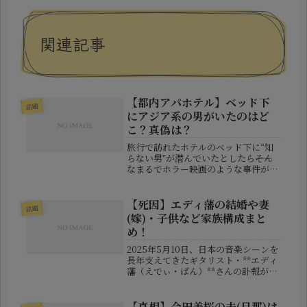
関連記事
【都内アパホテル】ベッド下
話題
にアジア系の男がいたのはど
こ？真偽は？
旅行で訪れたホテルのベッド下に“知
らない男”が潜んでいたとしたら――そん
なまるでホラー映画のような事件が、
2025年4月に東京・都内の某アパホテ
ルで実際に発生したと話題になってい
ます。SNS上では、ウクライナ出身の
【死因】エディ藩の結婚や妻
話題
女性インフルエンサーが体験...
(嫁)・子供など家族構成まと
め！
2025年5月10日、日本の音楽シーンを
長年支えてきたギタリスト・**エディ
藩（えでぃ・ばん）**さんの訃報が報
じられました。グループサウンズ全盛
期をけん引した「ゴールデン・カップ
ス」の中心人物として知られ、ソロ活
【真相】今田美桜の夫(旦那)は