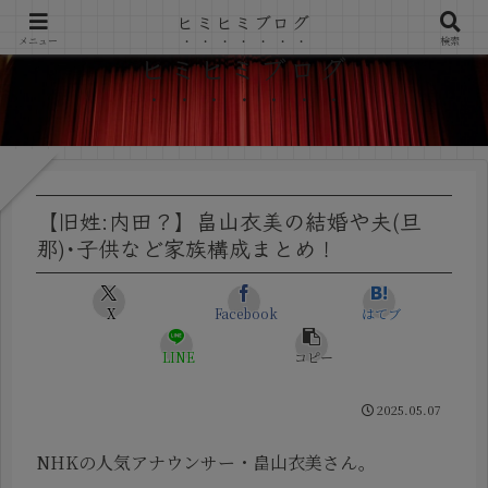
ヒミヒミブログ
メニュー
検索
ヒミヒミブログ
【旧姓:内田？】畠山衣美の結婚や夫(旦
那)･子供など家族構成まとめ！
X
Facebook
はてブ
LINE
コピー
2025.05.07
NHKの人気アナウンサー・畠山衣美さん。