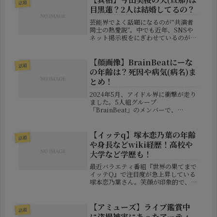
話題
動でも数々の名曲を残してき...
目黒蓮？2人は結婚してるの？
芸能界でよく話題になるのが“共演者
同士の熱愛説”。中でも近年、SNSや
ネット掲示板をにぎわせているのが
「今田美桜さんと目黒蓮さんは結婚し
ているのでは？」という噂です。2人
が夫婦であるかのような誤解を招いた
【顔画像】BrainBeatにーな
話題
背景には何があるのか？実際の関係性
の年齢は？死因や病気(病名)ま
は...
とめ！
2024年5月、アイドル界に衝撃が走り
ました。5人組グループ
「BrainBeat」のメンバーで、
WolfBlue担当の“にーな”さんが急逝
したとの報が伝えられたのです。若く
して突然この世を去ったにーなさんに
【イッテq】塚本恋乃葉の年齢
話題
ついて、年齢や死因、SNS上での発...
や身長などwiki経歴！高校や
大学など学歴も！
最近バラエティ番組『世界の果てまで
イッテQ』で注目度が急上昇している
塚本恋乃葉さん。笑顔が印象的で、ス
タイルも抜群、さらにアスリートとし
ての一面も持つなど、ただの“かわい
い新人”に収まらない多彩な魅力を放
【アミューズ】ライブ鑑賞中
話題
っています。今回はそんな彼女の年齢
に盗撮被害にあったアーティ