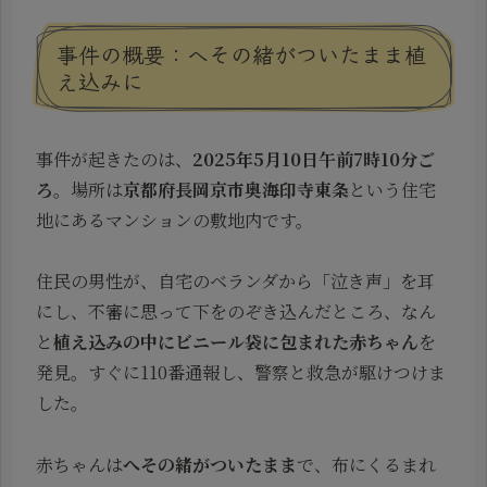
事件の概要：へその緒がついたまま植
え込みに
事件が起きたのは、
2025年5月10日午前7時10分ご
ろ
。場所は
京都府長岡京市奥海印寺東条
という住宅
地にあるマンションの敷地内です。
住民の男性が、自宅のベランダから「泣き声」を耳
にし、不審に思って下をのぞき込んだところ、なん
と
植え込みの中にビニール袋に包まれた赤ちゃん
を
発見。すぐに110番通報し、警察と救急が駆けつけま
した。
赤ちゃんは
へその緒がついたまま
で、布にくるまれ