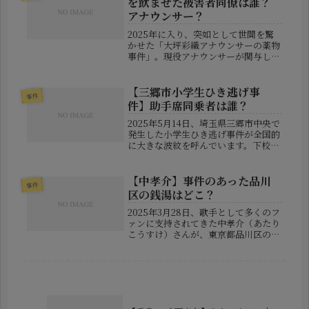
を飲ませた被害者同僚は誰？
アナウンサー？
2025年に入り、突如として世間を驚
かせた「大坪彩織アナウンサーの薬物
事件」。現役アナウンサーが関与した
という衝撃の内容に、多くの人がニュ
ースやSNSで関心を寄せました。特に
注目を集めているのが「被害者は誰な
【三郷市小学生ひき逃げ事
事件
のか？」という点です。同じ職場の...
件】助手席同乗者は誰？
2025年5月14日、埼玉県三郷市中央で
発生した小学生ひき逃げ事件が全国的
に大きな波紋を呼んでいます。下校中
の児童の列に突っ込んだSUV車はその
まま現場から逃走。複数の小学生が重
軽傷を負うという痛ましい事故に発展
【中孝介】事件のあった品川
事件
しました。その後の警察の捜査...
区の銭湯はどこ？
2025年3月28日、歌手として多くのフ
ァンに支持されてきた中孝介（あたり
こうすけ）さんが、東京都品川区の銭
湯で不適切な行為を行ったとして現行
犯逮捕されるという衝撃のニュースが
報じられました。報道直後からSNSで
は憶測が飛び交い、「現場と...