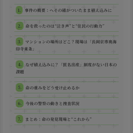
事件の概要：へその緒がついたまま植え込みに
命を救ったのは“泣き声”と“住民の行動力”
マンションの場所はどこ？現場は「長岡京市奥海
印寺東条」
なぜ植え込みに？「匿名出産」制度がない日本の
課題
命の重みをどう受け止めるか
今後の警察の動きと捜査状況
まとめ：命の発見現場と“これから”