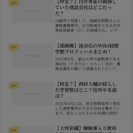
【特定？】白井秀征の勤務し
事件
ていた建設会社はどこだっ
た？
川崎市で発覚した、岡崎彩咲陽さんの
遺体遺棄事件。元交際相手である白井
秀征容疑者（27）が逮捕され、メディ
アやSNSでは彼の素性や背景に注目が
集まっています。中でも関心を集めて
いるのが、「彼が以前勤めていた建設
【顔画像】滝谷弘のWiki経歴
事件
会社はどこだったのか？」という点...
学歴プロフィールまとめ！
2025年5月、富山大学の准教授である
滝谷弘（たきたに・ひろし）氏が、風
営法違反の疑いで逮捕されたという報
道が流れ、日本中に衝撃が走りまし
た。大学で研究活動を行う傍ら、表向
きはメンズエステとして営業していた
【特定？】西村大輔が侵入し
事件
店舗の実質的な経営に関与していた
た学習塾はどこ？住所や名前
と...
は？
2025年4月21日、埼玉県草加市で発生
した連続事件が大きな注目を集めてい
ます。犯人とされるのは48歳の西村大
輔容疑者。彼は突如、全裸の状態で学
習塾の敷地内に侵入し、その場で警察
に現行犯逮捕されました。しかし、こ
【大坪彩織】睡眠薬入り飲料
事件
の騒動は単なる不法侵入では終...