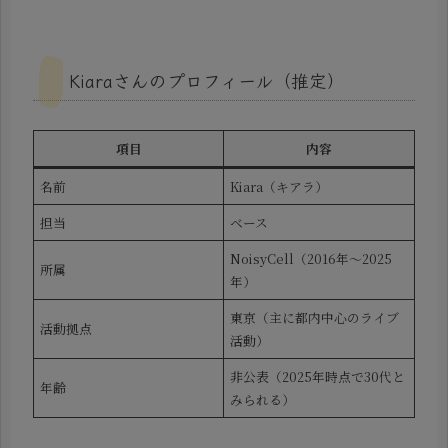
Kiaraさんのプロフィール（推定）
項目
内容
名前
Kiara（キアラ）
担当
ベース
NoisyCell（2016年〜2025
所属
年）
東京（主に都内中心のライブ
活動拠点
活動）
非公表（2025年時点で30代と
年齢
みられる）