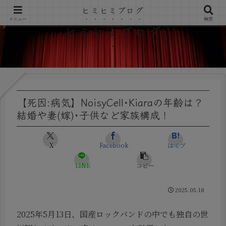
ヒミヒミブログ
メニュー
検索
ヒミヒミブログ
【死因:病気】NoisyCell･Kiaraの年齢は？
結婚や妻(嫁)･子供など家族構成！
X
Facebook
はてブ
LINE
コピー
2025.05.18
2025年5月13日、国産ロックバンドの中でも独自の世