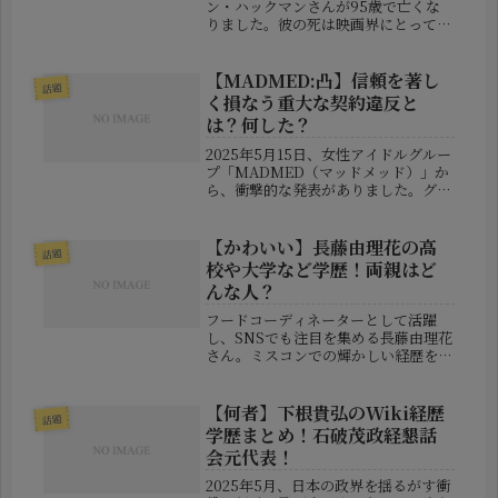
ン・ハックマンさんが95歳で亡くな
りました。彼の死は映画界にとって大
きな損失となります。本記事では、彼
の死因や病気に関する情報、そして家
族構成について詳しく解説していきま
【MADMED:凸】信頼を著し
話題
す。■ ジーン・ハックマンの死因
く損なう重大な契約違反と
は？...
は？何した？
2025年5月15日、女性アイドルグルー
プ「MADMED（マッドメッド）」か
ら、衝撃的な発表がありました。グル
ープの公式X（旧Twitter）アカウン
トを通じて、休養中だったメンバー
「凸（とつ）」さんの解雇が発表され
【かわいい】長藤由理花の高
話題
たのです。その理由は、「...
校や大学など学歴！両親はど
んな人？
フードコーディネーターとして活躍
し、SNSでも注目を集める長藤由理花
さん。ミスコンでの輝かしい経歴を持
ち、さらに食の分野で活躍する彼女の
学歴や家族について気になる方も多い
のではないでしょうか？今回は、長藤
【何者】下根貴弘のWiki経歴
話題
由理花さんの高校・大学などの学歴、
学歴まとめ！石破茂政経懇話
そ...
会元代表！
2025年5月、日本の政界を揺るがす衝