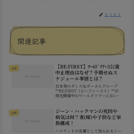
ヒミヒミ
関連記事
【BE:FIRST】ﾜｰﾙﾄﾞﾂｱｰ3公演
話題
中止理由はなぜ？予期せぬス
ケジュール事情とは？
日本発のダンス＆ボーカルグループ
**BE:FIRST（ビーファースト）**が
現在開催中のワールドツアーにおい
て、アメリカで予定されていた3公演
の突然の中止を発表し、ファンの間に
衝撃が広がっています。公式発表では
ジーン・ハックマンの死因や
話題
「予期せぬスケジュール事情によ...
病気は何？妻(嫁)や子供など家
族構成！
ハリウッドの名優として知られるジー