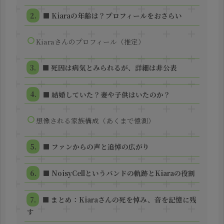
■ Kiaraの年齢は？プロフィールをおさらい
Kiaraさんのプロフィール（推定）
■ 死因は病気とみられるが、詳細は非公表
■ 結婚していた？妻や子供はいたのか？
想像される家族構成（あくまで憶測）
■ ファンからの声と追悼の広がり
■ NoisyCellというバンドの軌跡とKiaraの役割
■ まとめ：Kiaraさんの死を悼み、音を記憶に残
す