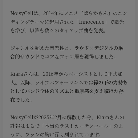
NoisyCellは、2014年にアニメ『ばらかもん』のエン
ディングテーマに起用された「Innocence」で脚光
を浴び、以降も数々のタイアップ曲を発表。
ジャンルを超えた音楽性と、
ラウド×デジタルの融
合的サウンド
でコアなファン層を獲得しました。
Kiaraさんは、2016年からベーシストとして正式加
入。以降、ライブパフォーマンスでは
縁の下の力持ち
としてバンド全体のリズムと重厚感を支え続けた存
在
でした。
NoisyCellが2025年2月に解散した今、Kiaraさんの
訃報はまるで「本当のラストカーテンコール」のよ
うに、ファンの胸に深く刻まれています。