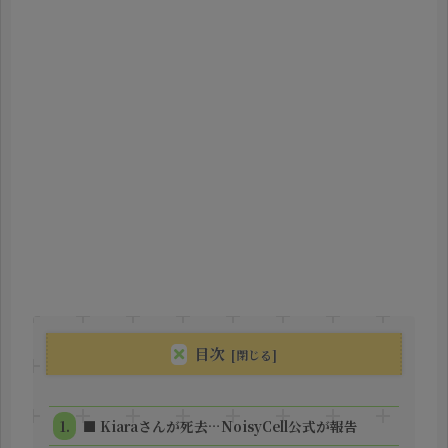
目次
■ Kiaraさんが死去…NoisyCell公式が報告