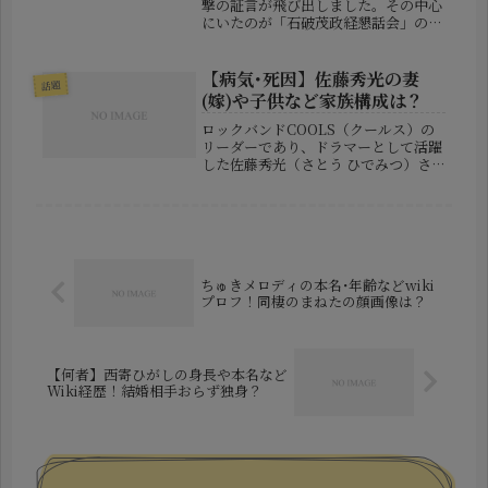
撃の証言が飛び出しました。その中心
にいたのが「石破茂政経懇話会」の元
代表、下根貴弘（しもね・たかひろ）
氏です。一見すると知名度はそれほど
高くない人物ですが、彼の告発によっ
【病気･死因】佐藤秀光の妻
話題
て政治の裏舞台が大きく浮き彫りに...
(嫁)や子供など家族構成は？
ロックバンドCOOLS（クールス）の
リーダーであり、ドラマーとして活躍
した佐藤秀光（さとう ひでみつ）さ
んが、2025年3月17日午前10時7分に
亡くなりました。享年73歳。突然の訃
報に、多くのファンや関係者が悲しみ
に包まれています。佐藤秀...
ちゅきメロディの本名･年齢などwiki
プロフ！同棲のまねたの顔画像は？
【何者】西寄ひがしの身長や本名など
Wiki経歴！結婚相手おらず独身？