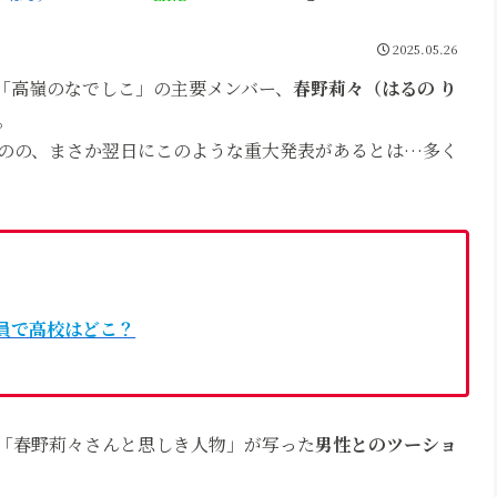
2025.05.26
プ「高嶺のなでしこ」の主要メンバー、
春野莉々（はるの り
。
のの、まさか翌日にこのような重大発表があるとは…多く
行員で高校はどこ？
は「春野莉々さんと思しき人物」が写った
男性とのツーショ