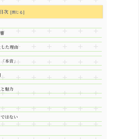
目次
影響
上した理由
る「本音」
明
気と魅力
ロではない