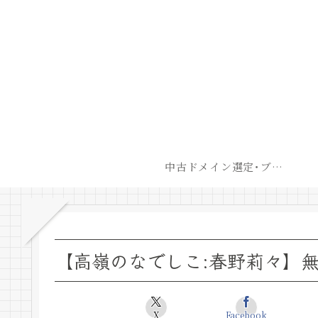
中古ドメイン選定･ブログ開設後最短での収益化戦略
【高嶺のなでしこ:春野莉々】
X
Facebook