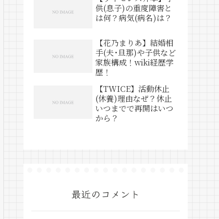
供(息子)の重度障害と
は何？病気(病名)は？
【花乃まりあ】結婚相
手(夫･旦那)や子供など
家族構成！wiki経歴学
歴！
【TWICE】活動休止
(休養)理由なぜ？休止
いつまでで再開はいつ
から？
最近のコメント