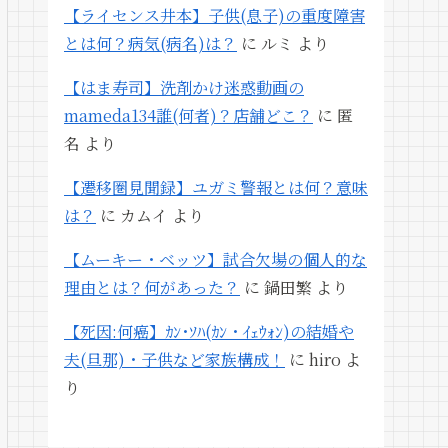
【ライセンス井本】子供(息子)の重度障害
とは何？病気(病名)は？
に
ルミ
より
【はま寿司】洗剤かけ迷惑動画の
mameda134誰(何者)？店舗どこ？
に
匿
名
より
【遷移圏見聞録】ユガミ警報とは何？意味
は？
に
カムイ
より
【ムーキー・ベッツ】試合欠場の個人的な
理由とは？何があった？
に
鍋田繁
より
【死因:何癌】ｶﾝ･ｿﾊ(ｶﾝ・ｲｪｳｫﾝ)の結婚や
夫(旦那)・子供など家族構成！
に
hiro
よ
り