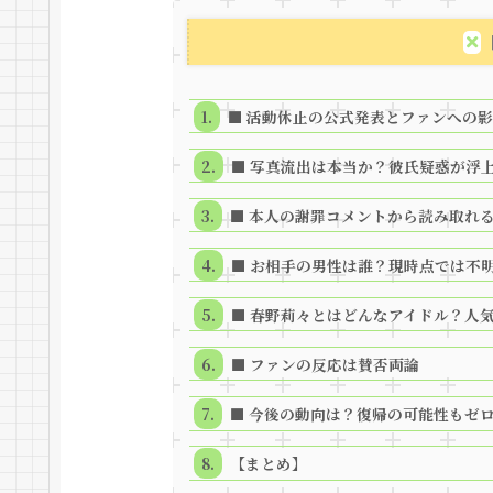
■ 活動休止の公式発表とファンへの
■ 写真流出は本当か？彼氏疑惑が浮
■ 本人の謝罪コメントから読み取れ
■ お相手の男性は誰？現時点では不
■ 春野莉々とはどんなアイドル？人
■ ファンの反応は賛否両論
■ 今後の動向は？復帰の可能性もゼ
【まとめ】