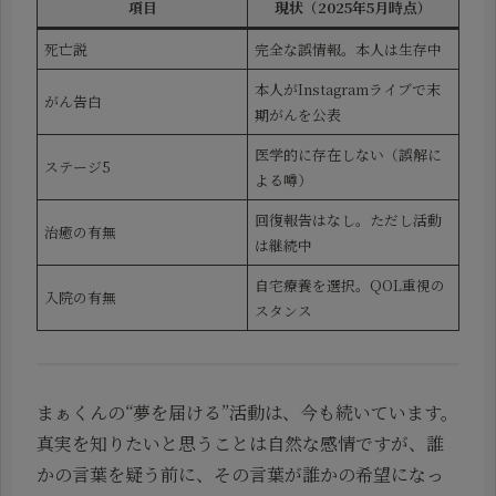
項目
現状（2025年5月時点）
死亡説
完全な誤情報。本人は生存中
本人がInstagramライブで末
がん告白
期がんを公表
医学的に存在しない（誤解に
ステージ5
よる噂）
回復報告はなし。ただし活動
治癒の有無
は継続中
自宅療養を選択。QOL重視の
入院の有無
スタンス
まぁくんの“夢を届ける”活動は、今も続いています。
真実を知りたいと思うことは自然な感情ですが、誰
かの言葉を疑う前に、その言葉が誰かの希望になっ