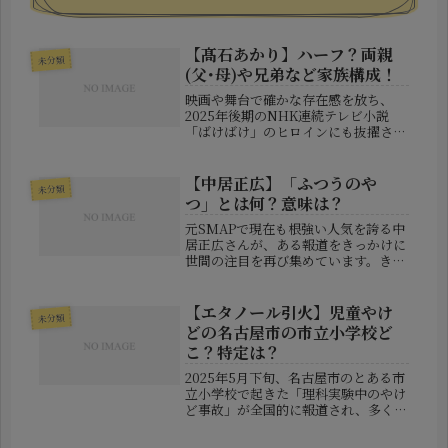
【髙石あかり】ハーフ？両親
未分類
(父･母)や兄弟など家族構成！
映画や舞台で確かな存在感を放ち、
2025年後期のNHK連続テレビ小説
「ばけばけ」のヒロインにも抜擢され
た髙石あかりさん。端正な顔立ちと伸
びやかな演技で注目される一方、「ハ
ーフでは？」といった噂が広がってい
【中居正広】「ふつうのや
未分類
ます。今回は、髙石あかりさんのハー
つ」とは何？意味は？
フ...
元SMAPで現在も根強い人気を誇る中
居正広さんが、ある報道をきっかけに
世間の注目を再び集めています。きっ
かけは、女性とのトラブル直後に送っ
たとされるメールの中に含まれていた
謎の言葉――「ふつうのやつ」。一体、ど
【エタノール引火】児童やけ
未分類
のような意味だったのでしょうか...
どの名古屋市の市立小学校ど
こ？特定は？
2025年5月下旬、名古屋市のとある市
立小学校で起きた「理科実験中のやけ
ど事故」が全国的に報道され、多くの
人々に衝撃を与えました。火元となっ
たのは、エタノールを加熱中に引火し