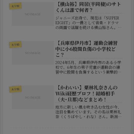
たという、教科書にも載っているよう
【横山裕】同居(半同棲)のサト
未分類
な基本的な事故。しかも、小学生が...
くんは誰で何者？
ジャニーズ出身で、現在は「SUPER
EIGHT」の一員として音楽・ドラマ
の両面で活躍を続ける横山裕さん。端
正なルックスとユーモアあふれるトー
クで人気の彼が、突如語った“同居
人”の存在が話題を呼んでいます。そ
【兵庫県伊丹市】運動会練習
未分類
のお相手は、なんと“おじさん”！...
中に小6股間負傷の小学校ど
こ？
2024年5月、兵庫県伊丹市のある小学
校で、6年生の男子児童が運動会の練
習中に股間を負傷するという衝撃的な
事故が発生しました。その痛ましい出
来事は、一部メディアによって取り上
げられ、大きな話題を呼んでいます。
【かわいい】栗林礼奈さんの
未分類
特に保護者の間では、「どこの小学...
Wiki経歴プロフ！結婚相手
（夫･旦那)などまとめ！
地方に新しい風を吹き込む女性が今、
注目を集めています。その名は栗林礼
奈（くりばやし・れな）さん。新潟県
新潟市南区にあるローカルスーパー
「マスヤ味方店」の店長として、わず
か数年で売上を3倍以上に伸ばした実