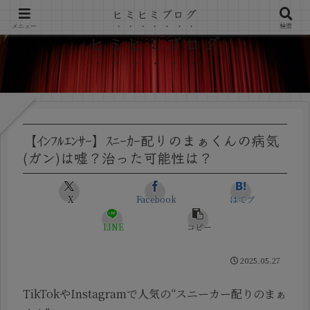
ヒミヒミブログ
メニュー
検索
ヒミヒミブログ
【ｲﾝﾌﾙｴﾝｻｰ】ｽﾆｰｶｰ配りのまぁくんの病気
(ガン)は嘘？治った可能性は？
X
Facebook
はてブ
LINE
コピー
2025.05.27
TikTokやInstagramで人気の“スニーカー配りのまぁ