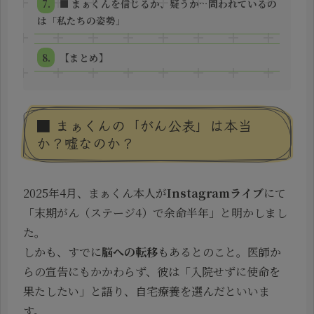
■ まぁくんを信じるか、疑うか…問われているの
は「私たちの姿勢」
【まとめ】
■ まぁくんの「がん公表」は本当
か？嘘なのか？
2025年4月、まぁくん本人が
Instagramライブ
にて
「末期がん（ステージ4）で余命半年」と明かしまし
た。
しかも、すでに
脳への転移
もあるとのこと。医師か
らの宣告にもかかわらず、彼は「入院せずに使命を
果たしたい」と語り、自宅療養を選んだといいま
す。