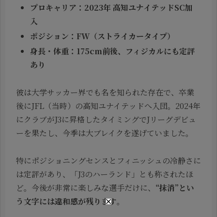
プロキャリア：2023年 高知ユナイテッドSC加
入
ポジション：FW（ストライカータイプ）
身長・体重：175cm前後、フィジカルにも定評
あり
彼は大学サッカー界でも名を知られた存在で、卒業
後にJFL（当時）の高知ユナイテッドへ入団。2024年
にクラブがJ3に昇格したタイミングでJリーグデビュ
ーを果たし、今季は大ブレイクを遂げていました。
特にポジショニングセンスとフィニッシュの冷静さに
は定評があり、「J3のハーランド」とも称されたほ
ど。今後が非常に楽しみな選手だけに、
“抹消”とい
う文字には違和感が残ります
。