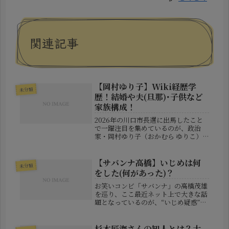
関連記事
【岡村ゆり子】Wiki経歴学
未分類
歴！結婚や夫(旦那)･子供など
家族構成！
2026年の川口市長選に出馬したこと
で一躍注目を集めているのが、政治
家・岡村ゆり子（おかむら ゆりこ）
氏です。埼玉県川口市出身で、地元に
深いルーツを持つ彼女は、若くして政
治の世界へ足を踏み入れ、長年にわた
【サバンナ高橋】いじめは何
未分類
り地方議会で活躍してきました。この
をした(何があった)？
記...
お笑いコンビ「サバンナ」の高橋茂雄
を巡り、ここ最近ネット上で大きな話
題となっているのが、“いじめ疑惑”で
す。発端となったのは、同じ芸人であ
る中山功太による過去の発言でした。
そこからSNSでは、「昔こんな態度だ
杉本匠海さんの知人とは？大