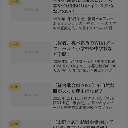
未分類
った」「実際は優しかった」など、...
学やFACEBOOK･インスタ･X
などSNS！
2026年1月8日午後、福岡市東区のと
あるマンションの一室で、一人の大学
生が意識を失って倒れているのが発見
された。すぐさま救急搬送されたが、
残念ながらその命は助からなかった。
その人物こそ、22歳の大学生・杉本匠
【何者】榎本彩乃のWikiプロ
未分類
海さんだった。通報者は杉本さん...
フィール！小学校や中学校な
ど学歴！
2026年3月に開催された「美少女図鑑
AWARD 2026」で、応募総数約4,500
人の中から頂点に輝いた榎本彩乃さ
ん。まだ14歳という若さながら、その
透明感と存在感で一躍注目を集めてい
ます。この記事では、榎本彩乃さんの
【紅白歌合戦2025】不自然な
未分類
プロフィールや人物像...
間があった理由はなぜ？
2025年12月31日に放送された「第76
回NHK紅白歌合戦」。華やかなステ
ージと感動的な演出が繰り広げられる
一方で、SNS上ではこんな声が相次ぎ
ました。「司会の間が妙に空いて
る…？」「テンポが少し悪く感じた」
【山野之義】結婚や妻(嫁)･子
未分類
「放送事故かと思った」そう、今...
供(娘･息子)など家族構成！