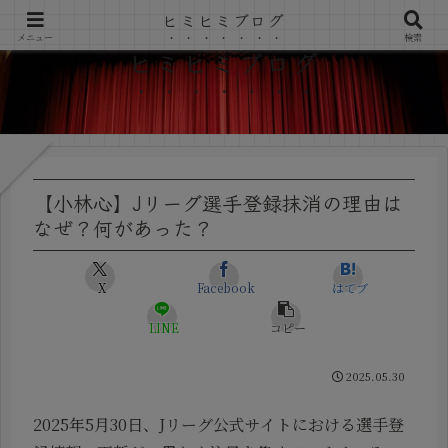
ヒミヒミブログ
メニュー
検索
ヒミヒミブログ
【小林心】Jリーグ選手登録抹消の理由は
なぜ？何があった？
X
Facebook
はてブ
LINE
コピー
2025.05.30
2025年5月30日、Jリーグ公式サイトにおける選手登