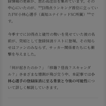
録情報の更新が、思わぬ注目を集めています。その
中心にいたのが、**J3得点ランキング首位に立ってい
たFW小林心選手（高知ユナイテッドSC所属）**で
す。
今季すでに10得点と破竹の勢いを見せていた彼の名
前が、突如として登録抹消リストに登場。その知ら
せはファンのみならず、サッカー関係者たちにも衝
撃を与えました。
「何が起きたのか？」「移籍？怪我？スキャンダ
ル？」――さまざまな憶測が飛び交う中、本記事では
小
林心選手の登録抹消に至る背景と今後の可能性
につ
いて詳しく解説していきます。