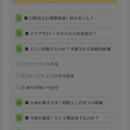
■ J3得点王が電撃抹消！何があった？
■ クラブやJリーグからの公式発表は？
■ どこに移籍するのか？予測される移籍先候補
① J2クラブへの昇格
② J1クラブによる将来性確保
③ 海外移籍の可能性
■ 小林心選手とは？経歴とこれまでの活躍
■ 今後の展望：どこで再出発するのか？