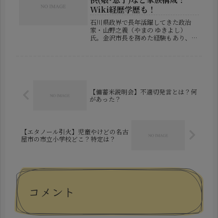
Wiki経歴学歴も！
石川県政界で長年活躍してきた政治
家・山野之義（やまの ゆきよし）
氏。金沢市長を務めた経験もあり、地
域政治に大きな影響力を持つ人物とし
て知られています。そんな山野之義氏
ですが、政治活動だけでなく「どんな
家族に支えられているのか？」といっ
た私生...
【備蓄米説明会】不適切発言とは？何
があった？
【エタノール引火】児童やけどの名古
屋市の市立小学校どこ？特定は？
コメント