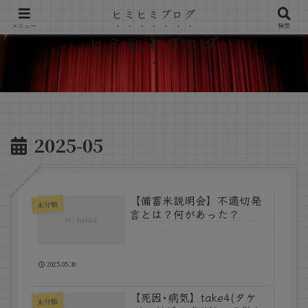
ヒミヒミブログ
メニュー
検索
ヒミヒミブログ
2025-05
【備蓄米説明会】不適切発
未分類
言とは？何があった？
2025.05.30
【死因･病気】take4(タケ
未分類