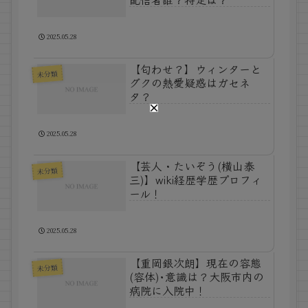
2025.05.28
【匂わせ？】ウィンターと
未分類
グクの熱愛疑惑はガセネ
タ？
2025.05.28
【芸人・たいぞう(横山泰
未分類
三)】wiki経歴学歴プロフィ
ール！
2025.05.28
【重岡銀次朗】現在の容態
未分類
(容体)･意識は？大阪市内の
病院に入院中！