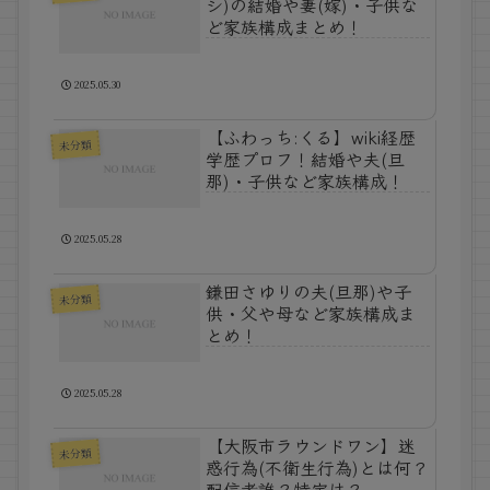
シ)の結婚や妻(嫁)・子供な
ど家族構成まとめ！
2025.05.30
【ふわっち:くる】wiki経歴
未分類
学歴プロフ！結婚や夫(旦
那)・子供など家族構成！
2025.05.28
鎌田さゆりの夫(旦那)や子
未分類
供・父や母など家族構成ま
とめ！
2025.05.28
【大阪市ラウンドワン】迷
未分類
惑行為(不衛生行為)とは何？
配信者誰？特定は？