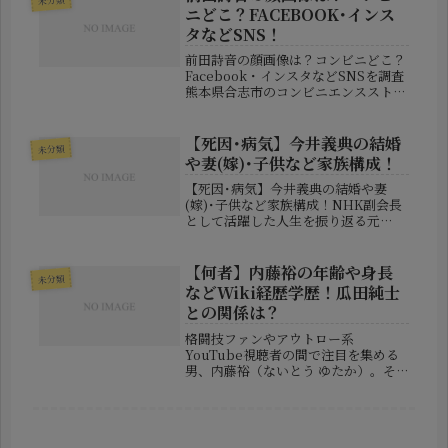
ど家族の情報について詳しく紹介しま
ニどこ？FACEBOOK･インス
す...
タなどSNS！
前田詩音の顔画像は？コンビニどこ？
Facebook・インスタなどSNSを調査
熊本県合志市のコンビニエンスストア
で発生した事件が大きな注目を集めて
います。警察によると、刃物を持った
男がコンビニに現れ、駆け付けた警察
【死因･病気】今井義典の結婚
未分類
官が発砲。その後、男は公務執...
や妻(嫁)･子供など家族構成！
【死因･病気】今井義典の結婚や妻
(嫁)･子供など家族構成！NHK副会長
として活躍した人生を振り返る元
NHK副会長として知られる今井義典
（いまい・よしのり）さんが、2026
年5月28日に亡くなりました。81歳で
【何者】内藤裕の年齢や身長
未分類
した。長年にわたりNHKの報道や...
などWiki経歴学歴！瓜田純士
との関係は？
格闘技ファンやアウトロー系
YouTube視聴者の間で注目を集める
男、内藤裕（ないとう ゆたか）。そ
の強烈な存在感と波乱万丈の人生スト
ーリーから、「何者なのか？」と気に
なる人も多いのではないでしょうか。
この記事では、内藤裕さんの年齢・出