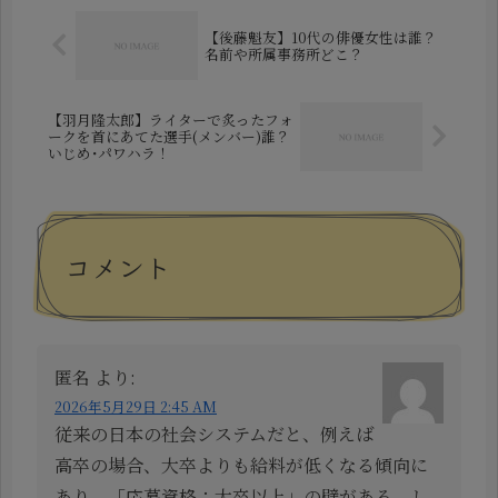
身・身...
【後藤魁友】10代の俳優女性は誰？
名前や所属事務所どこ？
【羽月隆太郎】ライターで炙ったフォ
ークを首にあてた選手(メンバー)誰？
いじめ･パワハラ！
コメント
匿名
より:
2026年5月29日 2:45 AM
従来の日本の社会システムだと、例えば
高卒の場合、大卒よりも給料が低くなる傾向に
あり、「応募資格：大卒以上」の壁がある。し