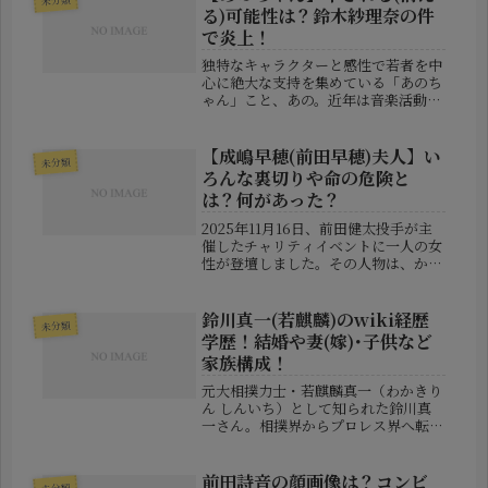
未分類
る)可能性は？鈴木紗理奈の件
で炎上！
独特なキャラクターと感性で若者を中
心に絶大な支持を集めている「あのち
ゃん」こと、あの。近年は音楽活動だ
けでなく、バラエティ番組やCM、ド
ラマ出演など幅広い分野で活躍を続け
ています。しかし2026年5月、冠番組
【成嶋早穂(前田早穂)夫人】い
未分類
「あのちゃんねる」での発言が大き...
ろんな裏切りや命の危険と
は？何があった？
2025年11月16日、前田健太投手が主
催したチャリティイベントに一人の女
性が登壇しました。その人物は、かつ
てアナウンサーとして活躍していた成
嶋早穂さん。現在は「前田早穂」とし
て、メジャーリーガー前田健太選手を
鈴川真一(若麒麟)のwiki経歴
未分類
支える妻であり、2人の子どもを...
学歴！結婚や妻(嫁)･子供など
家族構成！
元大相撲力士・若麒麟真一（わかきり
ん しんいち）として知られた鈴川真
一さん。相撲界からプロレス界へ転身
し、波乱に満ちた人生を歩んできた人
物です。本記事では、彼の生い立ち・
経歴・学歴、そして結婚・妻・子供な
前田詩音の顔画像は？コンビ
未分類