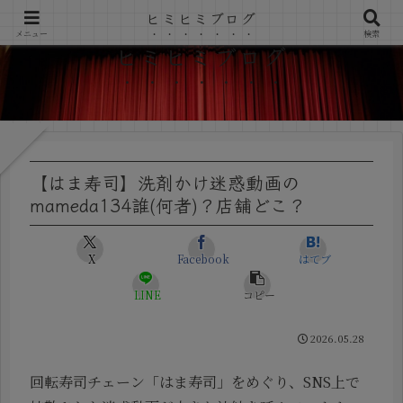
ヒミヒミブログ
メニュー
検索
ヒミヒミブログ
【はま寿司】洗剤かけ迷惑動画の
mameda134誰(何者)？店舗どこ？
X
Facebook
はてブ
LINE
コピー
2026.05.28
回転寿司チェーン「はま寿司」をめぐり、SNS上で