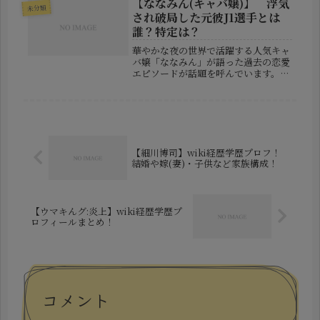
こともしばしば。SNSやネット上では
【ななみん(キャバ嬢)】 浮気
未分類
「ハーフなの？」「彼氏や結婚して
され破局した元彼J1選手とは
る？」...
誰？特定は？
華やかな夜の世界で活躍する人気キャ
バ嬢「ななみん」が語った過去の恋愛
エピソードが話題を呼んでいます。彼
女は、かつてJ1クラブに所属する有名
サッカー選手と真剣交際していたもの
の、浮気発覚によって破局したという
衝撃的な体験を、番組で赤裸々に告
白...
【細川博司】wiki経歴学歴プロフ！
結婚や嫁(妻)・子供など家族構成！
【ウマキんグ:炎上】wiki経歴学歴プ
ロフィールまとめ！
コメント