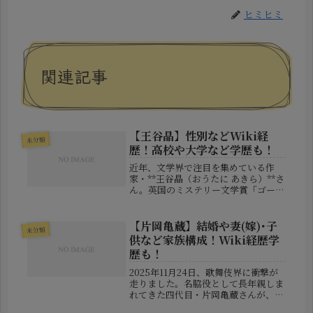
ヒミヒミ
関連記事
【王谷晶】性別などWiki経
未分類
歴！高校や大学など学歴も！
近年、文学界で注目を集めている作
家・**王谷晶（おうたに あきら）**さ
ん。英国のミステリー文学賞「ゴール
ド・ダガー賞」の最終候補に日本人と
して初めて選ばれ、その名が国内外で
広がりつつあります。では、そんな彼
【片岡亀蔵】結婚や妻(嫁)･子
未分類
女は一体どんな人物なのか？性別や...
供など家族構成！Wiki経歴学
歴も！
2025年11月24日、歌舞伎界に衝撃が
走りました。名脇役として長年親しま
れてきた四代目・片岡亀蔵さんが、東
京都内の住宅火災により突然この世を