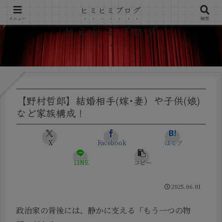
ヒミヒミブログ
メニュー
検索
ヒミヒミブログ
【野村哲郎】結婚相手(嫁･妻）や子供(娘)
など家族構成！
X
Facebook
はてブ
LINE
コピー
2025.06.01
政治家の背後には、静かに支える「もう一つの物