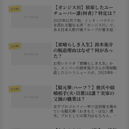
去ったのです。享年64歳。存在感のあ
る演技と、親しみやすい人柄で多くの
【ガンジス川】放尿したユー
未分類
観客に愛された片岡亀蔵さん。...
チューバー誰(何者)？特定は？
2025年12月下旬、インド・バラナシ
を流れる聖なる河「ガンジス川」で、
ある日本人旅行者グループが巻き起こ
した騒動が現地メディアをはじめ世界
的に報道され、波紋を広げています。
きっかけは、赤い水着とサンタクロー
【素晴らしき人生】鈴木祐介
未分類
スの帽子を身に着けた男性が、川辺...
の脱退理由はなぜ？何があっ
た？
お笑いトリオ「素晴らしき人生」か
ら、メンバーの鈴木祐介さんが突如脱
退したというニュースが、2025年8月
22日に発表され、芸人ファンや関係者
の間で大きな話題となっています。今
回は、松竹芸能が公式に発表した内容
【脇元華:ハーフ？】彼氏や結
未分類
をもとに、鈴木祐介さんの脱退に関...
婚相手(夫･旦那)は誰？実家の
父親の職業は？
女子プロゴルファー界で注目度を高め
ている脇元華（わきもと・はな）選
手。プロとしての実力はもちろん、そ
の抜群のスタイルと整った顔立ちか
ら、モデル級のルックスと話題になる