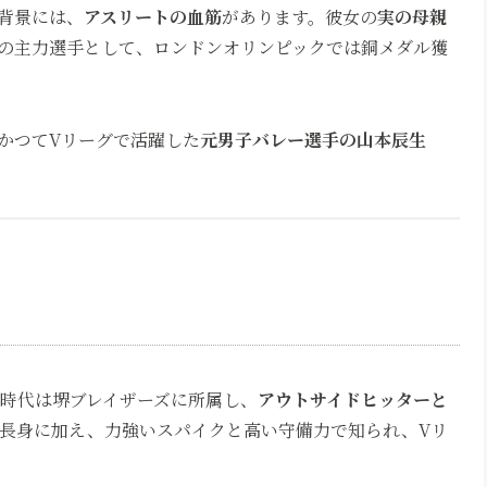
背景には、
アスリートの血筋
があります。彼女の
実の母親
の主力選手として、ロンドンオリンピックでは銅メダル獲
、かつてVリーグで活躍した
元男子バレー選手の山本辰生
？
役時代は堺ブレイザーズに所属し、
アウトサイドヒッターと
いう長身に加え、力強いスパイクと高い守備力で知られ、Vリ