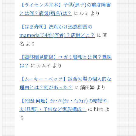
【ライセンス井本】子供(息子)の重度障害
とは何？病気(病名)は？
に
ルミ
より
【はま寿司】洗剤かけ迷惑動画の
mameda134誰(何者)？店舗どこ？
に
匿
名
より
【遷移圏見聞録】ユガミ警報とは何？意味
は？
に
カムイ
より
【ムーキー・ベッツ】試合欠場の個人的な
理由とは？何があった？
に
鍋田繁
より
【死因:何癌】ｶﾝ･ｿﾊ(ｶﾝ・ｲｪｳｫﾝ)の結婚や
夫(旦那)・子供など家族構成！
に
hiro
よ
り