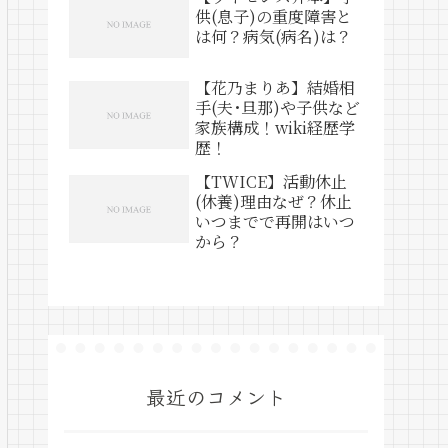
供(息子)の重度障害と
は何？病気(病名)は？
【花乃まりあ】結婚相
手(夫･旦那)や子供など
家族構成！wiki経歴学
歴！
【TWICE】活動休止
(休養)理由なぜ？休止
いつまでで再開はいつ
から？
最近のコメント