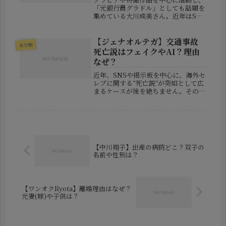
「元銀行員グラドル」としても話題を
集めている大川成美さん。近年はSNS
やイベント出演をきっかけに知名度を
広げ、「どんな経歴の持ち主なの？」
「結婚しているの？」「銀行はどこに
【ジェナオルテガ】交通事故
未分類
勤めていた？」など気になる人が増
死亡説はフェイクやAI？理由
え...
なぜ？
近年、SNSや掲示板を中心に、海外セ
レブに関する“死亡説”が突如として広
まるケースが後を絶ちません。その中
でも話題になったのが、若手女優とし
て人気を集めるジェナ・オルテガに関
する「交通事故で死亡した」という噂
です。結論から言えば、この情報は...
【中川翔子】出産の病院どこ？双子の
名前や性別は？
【ワンオクRyota】離婚理由はなぜ？
元妻(嫁)や子供は？