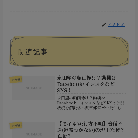
ヒミヒミ
関連記事
永田望の顔画像は？動機は
未分類
Facebook･インスタなど
SNS！
永田望の顔画像は？動機や
Facebook・インスタなどSNSの公開
状況を解説栃木県宇都宮市で発生した
殺人未遂事件が大きな注目を集めてい
ます。逮捕されたのは無職で住居不詳
の永田望容疑者（36）で、親族の男性
【モイネロ:行方不明】音信不
未分類
を小型のチェーンソーで襲ったとして
通(連絡つかない)の理由なぜ？
殺...
亡命？