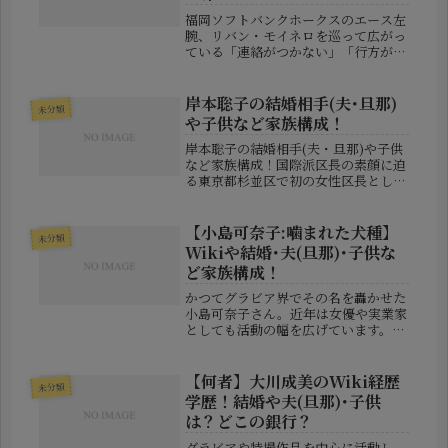
福岡ソフトバンクホークスのエース左
腕、リバン・モイネロを巡って広がっ
ている「連絡がつかない」「行方が分
からない」という情報。開幕直前にも
かかわらず来日していない状況が続
き、不安や憶測が一気に広まりまし
岸本聡子の結婚相手(夫･旦那)
未分類
た。しかし、最新の現場コメントを整
や子供など家族構成！
理する...
岸本聡子の結婚相手(夫・旦那)や子供
など家族構成！国際派区長の素顔に迫
る東京都杉並区で初の女性区長として
誕生し、行政改革や環境政策に積極的
に取り組んでいる岸本聡子さん。その
政治活動だけでなく、「どんな家庭を
【小島可奈子:噛まれた犬種】
未分類
築いてきた人物なのか」「結婚相手
Wikiや結婚･夫(旦那)･子供な
は...
ど家族構成！
かつてグラビア界でその名を轟かせた
小島可奈子さん。近年は女優や実業家
としても活動の幅を広げています。そ
んな彼女が、ある“思いがけない事
件”に巻き込まれたことが報道され、
話題となっています。それは、犬に顔
【何者】大川成美のWiki経歴
未分類
を噛まれてしまったというショッキン
学歴！結婚や夫(旦那)･子供
グな...
は？どこの銀行？
グラビアや特撮作品を中心に活動し、