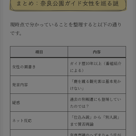
まとめ：奈良公園ガイド女性を巡る謎
現時点で分かっていることを整理すると以下の通り
です。
項目
内容
ガイド歴10年以上（番組紹介
女性の肩書き
による）
「鹿を蹴る観光客は基本見か
発言内容
けない」
過去の別報道にも登場してい
疑惑
たのでは？
「仕込み説」から「別人説」
ネット反応
まで賛否両論
奈良市議のへずまりゅう氏が