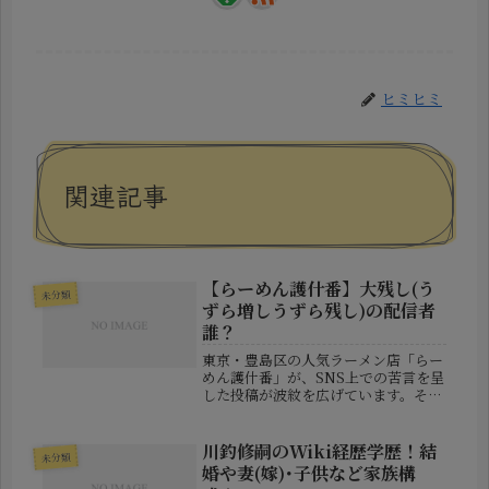
ヒミヒミ
関連記事
【らーめん護什番】大残し(う
未分類
ずら増しうずら残し)の配信者
誰？
東京・豊島区の人気ラーメン店「らー
めん護什番」が、SNS上での苦言を呈
した投稿が波紋を広げています。その
対象は、“映え”や“インパクト”を狙っ
て過剰トッピングを注文しながらも、
食べきれずに大量に残して帰った配信
川釣修嗣のWiki経歴学歴！結
未分類
者。「うずら増し」などのトッピ...
婚や妻(嫁)･子供など家族構