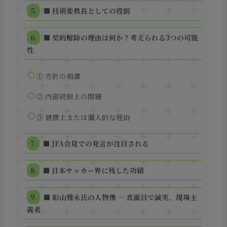
■ 技術委員長としての役割
■ 契約解除の理由は何か？考えられる3つの可能
性
① 方針の相違
② 内部統制上の問題
③ 健康上または個人的な理由
■ JFA会見での発言が注目される
■ 日本サッカー界に残した功績
■ 影山雅永氏の人物像 ― 真面目で誠実、現場主
義者