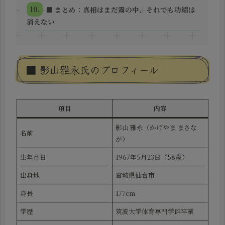
■ まとめ：真相はまだ霧の中、それでも功績は
消えない
■ 影山雅永氏のプロフィール
項目
内容
影山 雅永（かげやま まさな
名前
が）
生年月日
1967年5月23日（58歳）
出身地
宮城県仙台市
身長
177cm
学歴
筑波大学体育専門学群卒業