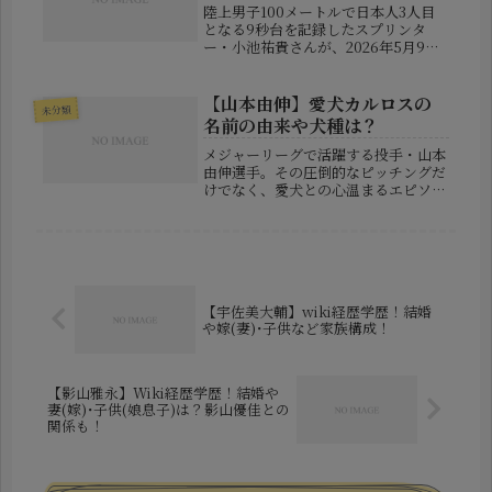
陸上男子100メートルで日本人3人目
となる9秒台を記録したスプリンタ
ー・小池祐貴さんが、2026年5月9日
に結婚を発表しました。お相手として
注目を集めているのが、ヴァイオリニ
ストの高松亜衣さんです。小池祐貴さ
【山本由伸】愛犬カルロスの
未分類
んは自身のSNSで、「互いに“こ...
名前の由来や犬種は？
メジャーリーグで活躍する投手・山本
由伸選手。その圧倒的なピッチングだ
けでなく、愛犬との心温まるエピソー
ドも多くのファンの注目を集めていま
す。彼の愛犬の名前は「カルロス」。
SNSでもたびたび登場し、可愛らしい
姿に癒されるファンも多いようで
す。...
【宇佐美大輔】wiki経歴学歴！結婚
や嫁(妻)･子供など家族構成！
【影山雅永】Wiki経歴学歴！結婚や
妻(嫁)･子供(娘息子)は？影山優佳との
関係も！