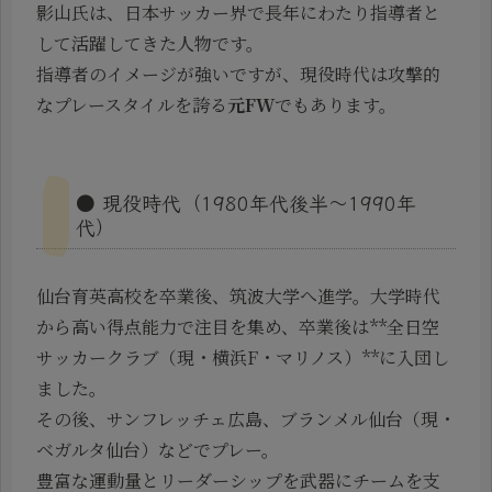
影山氏は、日本サッカー界で長年にわたり指導者と
して活躍してきた人物です。
指導者のイメージが強いですが、現役時代は攻撃的
なプレースタイルを誇る
元FW
でもあります。
● 現役時代（1980年代後半〜1990年
代）
仙台育英高校を卒業後、筑波大学へ進学。大学時代
から高い得点能力で注目を集め、卒業後は**全日空
サッカークラブ（現・横浜F・マリノス）**に入団し
ました。
その後、サンフレッチェ広島、ブランメル仙台（現・
ベガルタ仙台）などでプレー。
豊富な運動量とリーダーシップを武器にチームを支