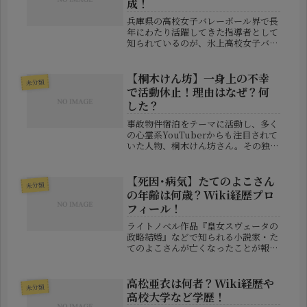
成！
兵庫県の高校女子バレーボール界で長
年にわたり活躍してきた指導者として
知られているのが、氷上高校女子バレ
ーボール部の監督・川釣修嗣さんで
す。強豪校として全国レベルの実績を
持つ同校のチームを率い、数多くの大
【桐木けん坊】一身上の不幸
未分類
会で結果を残してきました。指導者と
で活動休止！理由はなぜ？何
して...
した？
事故物件宿泊をテーマに活動し、多く
の心霊系YouTuberからも注目されて
いた人物、桐木けん坊さん。その独特
なキャラクターと、リアルな恐怖体験
を売りにした「暗夜（あんや）」とい
うサービスで知られ、業界内外から人
【死因･病気】たてのよこさん
未分類
気を集めてきました。しかし、2...
の年齢は何歳？Wiki経歴プロ
フィール！
ライトノベル作品『皇女スヴェータの
政略結婚』などで知られる小説家・た
てのよこさんが亡くなったことが報じ
られ、多くのファンの間で衝撃が広が
っています。人気作品を生み出した新
進気鋭の作家だっただけに、突然の訃
高松亜衣は何者？Wiki経歴や
未分類
報に驚きの声が相次いでいます。この
高校大学など学歴！
記...