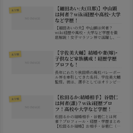
るな）さんです。彼女は、アイドル、
女優、さらにはグラビアモデルとして
【細田あい:夫(旦那)】中山顕
未分類
も活躍の場を広げている、まさに“新
は何者？wiki経歴や高校･大学
時...
など学歴！
【細田あいの夫】中山顕は何者？
wiki経歴や高校・大学など学歴を徹
底解説！女子マラソン界で活躍し、引
退レース後に結婚を発表した細田あい
選手。そのお相手として注目を集めて
いるのが、実業団ランナーの中山顕
【宇佐美大輔】結婚や妻(嫁)･
未分類
（なかやま・けん）選手です。突然の
子供など家族構成！経歴学歴
結婚報...
プロフも！
長年にわたり秋田県の高校バレーボー
ル界を牽引してきた名将、宇佐美大輔
監督。彼は、選手としてはオリンピッ
ク代表を経験し、指導者としては雄物
川高校男子バレー部を30回以上全国大
会に導いた立役者です。その一方で、
【松田るか:結婚相手】谷碧仁
未分類
2025年には部活動における行き過...
は何者(誰)？wiki経歴プロ
フ！高校や大学など学歴！
松田るかの結婚相手・谷碧仁とは何
者？プロフィール・経歴・学歴まとめ
【松田るか結婚】お相手・谷碧仁（た
にあおと）とは？職業・プロフィー