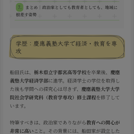
まとめ｜政治家としても教育者としても、地域に
根差す姿勢
学歴：慶應義塾大学で経済・教育を専
攻
船田氏は、
栃木県立宇都宮高等学校
を卒業後、
慶應
義塾大学経済学部
に進学。経済学士の学位を取得し
た後も学問への探究心は尽きず、
慶應義塾大学大学
院社会学研究科（教育学専攻）修士課程
を修了して
います。
特筆すべきは、政治家でありながら
教育への関心が
非常に高い
こと。その背景には、船田家が設立した