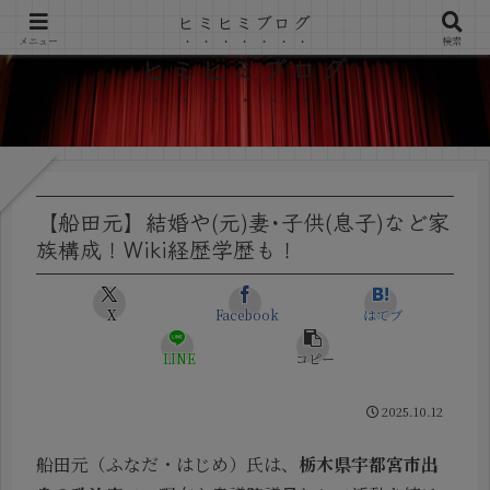
ヒミヒミブログ
メニュー
検索
ヒミヒミブログ
【船田元】結婚や(元)妻･子供(息子)など家
族構成！Wiki経歴学歴も！
X
Facebook
はてブ
LINE
コピー
2025.10.12
船田元（ふなだ・はじめ）氏は、
栃木県宇都宮市出