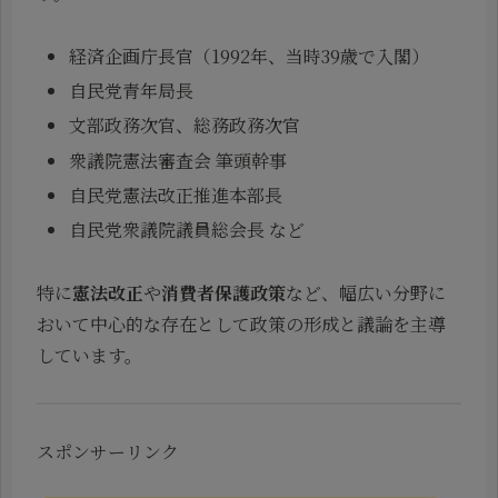
経済企画庁長官（1992年、当時39歳で入閣）
自民党青年局長
文部政務次官、総務政務次官
衆議院憲法審査会 筆頭幹事
自民党憲法改正推進本部長
自民党衆議院議員総会長 など
特に
憲法改正
や
消費者保護政策
など、幅広い分野に
おいて中心的な存在として政策の形成と議論を主導
しています。
スポンサーリンク