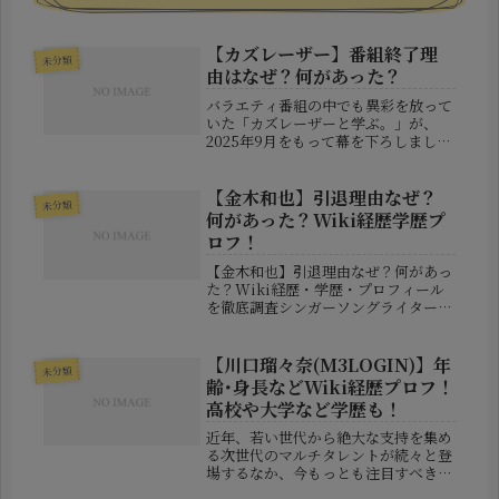
【カズレーザー】番組終了理
未分類
由はなぜ？何があった？
バラエティ番組の中でも異彩を放って
いた「カズレーザーと学ぶ。」が、
2025年9月をもって幕を下ろしまし
た。この知らせを受けて、SNS上では
驚きと悲しみの声が多数上がり、「な
ぜ終わるのか？」「楽しみにしていた
【金木和也】引退理由なぜ？
未分類
のに」といった反応が続出。この記
何があった？Wiki経歴学歴プ
事...
ロフ！
【金木和也】引退理由なぜ？何があっ
た？Wiki経歴・学歴・プロフィール
を徹底調査シンガーソングライターと
して活動し、自身の作品だけでなく多
くの人気アーティストへの楽曲提供で
も知られる金木和也さんが、2026年7
【川口瑠々奈(M3LOGIN)】年
未分類
月14日に自身のX（旧Twit...
齢･身長などWiki経歴プロフ！
高校や大学など学歴も！
近年、若い世代から絶大な支持を集め
る次世代のマルチタレントが続々と登
場するなか、今もっとも注目すべき存
在の一人が川口瑠々奈（かわぐち・る