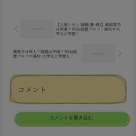
ル・学歴など徹底解説 2026年1月、女
優の松田るかさんが、自身のSNSを通
じて結婚を発表しました。お相手...
【土屋シオン:結婚(妻･嫁)】飯田雪乃
は何者？Wiki経歴プロフ！高校や大
学など学歴！
高陽子は何人？国籍は中国？Wiki経
歴プロフや高校･大学など学歴も！
コメント
コメントを書き込む