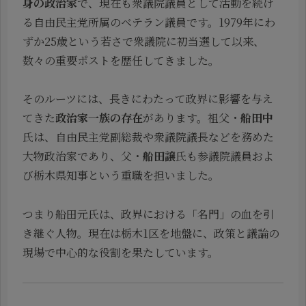
身の政治家
で、現在も衆議院議員として活動を続け
る自由民主党所属のベテラン議員です。1979年にわ
ずか25歳という若さで衆議院に初当選して以来、
数々の重要ポストを歴任してきました。
そのルーツには、長きにわたって政界に影響を与え
てきた
政治家一族の存在
があります。祖父・
船田中
氏は、自由民主党副総裁や衆議院議長などを務めた
大物政治家であり、父・
船田譲
氏も参議院議員およ
び栃木県知事という重職を担いました。
つまり船田元氏は、政界における「名門」の血を引
き継ぐ人物。現在は栃木1区を地盤に、政策と議論の
現場で中心的な役割を果たしています。