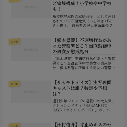
ど家族構成！小学校や中学校
も！
高校球界屈指の本格派投手として注目
されている石垣元気（いしがき げん
き）選手。 群馬県の健大高崎高校で
エースとして活躍し、最速150キロを
超えるストレートを武器に全国のスカ
ウトが熱視線を送っています。 そんな
【熊本県警】不適切行為があ
未分類
石垣選手のルーツは、北海道・登別...
った警察署どこ？当直勤務中
の男女が懲戒処分！
【熊本県警】不適切行為があった警察
署どこ？当直勤務中の男女が懲戒処
分！熊本県警に所属する男女の警察官
が、当直勤務中に警察署内で性的な行
為をしていたとして懲戒処分を受けま
した。処分されたのは、30代の男性巡
【サカモトデイズ】実写映画
未分類
査長と20代の女性巡査長です。警察
キャストは誰？特定や予想
署...
は？
週刊少年ジャンプで連載中の大人気ア
クションコメディ『SAKAMOTO
DAYS（サカモトデイズ）』が、つい
に実写映画化されることが発表されま
した。この報にファンは大いに沸き、
SNSではさっそく「キャストは誰？」
【田村俊介】寸止めキスのセ
未分類