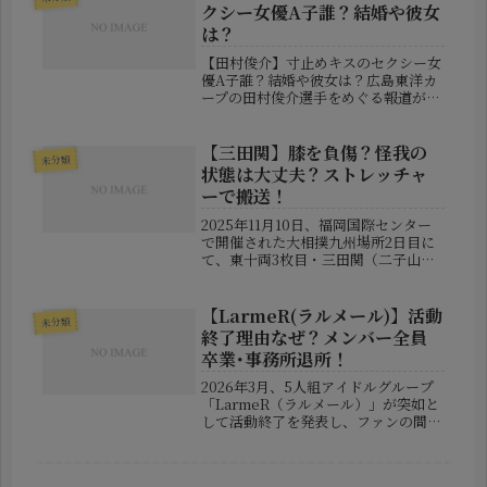
「坂本役は絶対あの人！」「南雲...
クシー女優A子誰？結婚や彼女
は？
【田村俊介】寸止めキスのセクシー女
優A子誰？結婚や彼女は？広島東洋カ
ープの田村俊介選手をめぐる報道が、
大きな注目を集めています。週刊誌で
は、東京都内の飲食店で開催された飲
み会に参加した様子が報じられ、その
【三田関】膝を負傷？怪我の
未分類
場には匿名の「人気セクシー女優A
状態は大丈夫？ストレッチャ
子」...
ーで搬送！
2025年11月10日、福岡国際センター
で開催された大相撲九州場所2日目に
て、東十両3枚目・三田関（二子山部
屋）の一番が衝撃的な展開を迎え、会
場が凍りつく事態となりました。対戦
相手・輝との取組中に右膝を痛め、そ
【LarmeR(ラルメール)】活動
未分類
のまま土俵上で動けなくなった三...
終了理由なぜ？メンバー全員
卒業･事務所退所！
2026年3月、5人組アイドルグループ
「LarmeR（ラルメール）」が突如と
して活動終了を発表し、ファンの間に
大きな衝撃が走りました。しかも単な
る解散ではなく、「メンバー全員が卒
業し、さらに事務所も退所する」とい