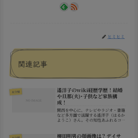
ヒミヒミ
関連記事
遙洋子のwiki経歴学歴！結婚
未分類
や旦那(夫)･子供など家族構
成！
関西を中心に、テレビやラジオ・書籍
など多方面で活躍する遙洋子（はるか
ようこ）さん。その知性あふれるコメ
ントや、鋭い社会分析に魅了されてい
る方も多いのではないでしょうか？本
記事では、そんな遙洋子さんの経歴・
柳田明男の顔画像は？デイサ
未分類