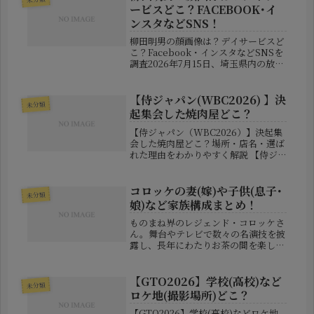
学歴・結婚歴や家族構成などの私生活
ービスどこ？FACEBOOK･イ
に...
ンスタなどSNS！
柳田明男の顔画像は？デイサービスど
こ？Facebook・インスタなどSNSを
調査2026年7月15日、埼玉県内の放課
後等デイサービス施設の送迎中に起き
たとされる事件が報じられ、大きな注
目を集めています。報道によると、施
【侍ジャパン(WBC2026) 】決
未分類
設職員の柳田明男容疑者...
起集会した焼肉屋どこ？
【侍ジャパン（WBC2026）】決起集
会した焼肉屋どこ？場所・店名・選ば
れた理由をわかりやすく解説 【侍ジ
ャパン（WBC2026）】決起集会した
焼肉屋どこ？場所・店名・選ばれた理
由をわかりやすく解説 第6回ワール
コロッケの妻(嫁)や子供(息子･
未分類
ド・ベースボール・クラシック...
娘)など家族構成まとめ！
ものまね界のレジェンド・コロッケさ
ん。舞台やテレビで数々の名演技を披
露し、長年にわたりお茶の間を楽しま
せてきました。そんな彼の私生活はあ
まり知られていませんが、実は家族も
個性豊かで、それぞれが芸能やスポー
【GTO2026】学校(高校)など
未分類
ツの世界で活躍しているのです。ここ
ロケ地(撮影場所)どこ？
で...
【GTO2026】学校(高校)などロケ地