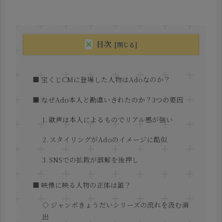
目次
■ 宝くじCMに登場した人物はAdoなのか？
■ なぜAdo本人と勘違いされたのか？3つの要因
1. 歌声は本人によるものでリアル感が強い
2. スタイリングがAdoのイメージに酷似
3. SNSでの拡散が誤解を後押し
■ 映像に映る人物の正体は誰？
◇ ジャンボきょうだいシリーズの流れを汲む演
出