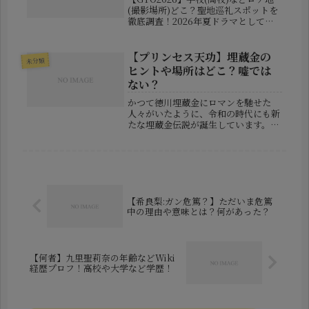
(撮影場所)どこ？聖地巡礼スポットを
徹底調査！2026年夏ドラマとして放
送がスタートした話題作
「GTO2026」。1998年版で社会現象
を巻き起こした反町隆史さん演じる鬼
【プリンセス天功】埋蔵金の
未分類
塚英吉が、約30年の時を経て令...
ヒントや場所はどこ？嘘では
ない？
かつて徳川埋蔵金にロマンを馳せた
人々がいたように、令和の時代にも新
たな埋蔵金伝説が誕生しています。仕
掛けたのは、世界的イリュージョニス
トとして知られるプリンセス天功さ
ん。「資産が使いきれないから日本各
地に埋蔵金を埋めた」——そんな彼女
の発言...
【希良梨:ガン危篤？】ただいま危篤
中の理由や意味とは？何があった？
【何者】九里聖莉奈の年齢などWiki
経歴プロフ！高校や大学など学歴！