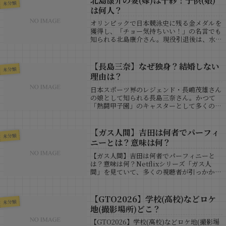
北島康介の妻(嫁)は千紗！子供(娘)
未分類
は何人？
オリンピックで日本競泳史に残る金メダルを
獲得し、「チョー気持ちいい！」の名言でも
知られる北島康介さん。現役引退後は、水泳
クラブの運営やメディア出演など、多方面で
活躍しています。そんな北島さんを支えるの
が、妻であり元歌手の千紗さん。この記事
【長島三奈】なぜ独身？結婚しない
未分類
で...
理由は？
日本スポーツ界のレジェンド・長嶋茂雄さん
の娘として知られる長島三奈さん。かつて
「熱闘甲子園」のキャスターとして多くの高
校球児と視聴者の心をつかみ、現在は父の事
務所「オフィスエヌ」の代表も務める実力派
女性です。▼関連記事【死因:病気】長嶋茂
【ガス人間】吉田は何者でパーフィ
未分類
雄...
ニーとは？意味は何？
【ガス人間】吉田は何者でパーフィニーと
は？意味は何？Netflixシリーズ「ガス人
間」を見ていて、多くの視聴者が引っかかっ
た言葉のひとつが「パーフィニー」ではない
でしょうか。聞き慣れない響きのため、最初
は特殊ガスの名称や研究用語のようにも感...
【GTO2026】学校(高校)などロケ
未分類
地(撮影場所)どこ？
【GTO2026】学校(高校)などロケ地(撮影場