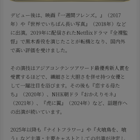
デビュー後は、映画『一週間フレンズ。』（2017
年）や『世界でいちばん長い写真』（2018年）など
に出演。2019年に配信されたNetflixドラマ『全裸監
督』で黒木香役を演じたことが転機となり、国内外
で高い評価を受けました。
その演技はアジアコンテンツアワード最優秀新人賞を
受賞するほどで、繊細さと大胆さを併せ持つ女優と
して一躍注目を浴びます。その後も『恋する母た
ち』（2020年）、NHK朝ドラ『おかえりモネ』
（2021年）、『虎に翼』（2024年）など、話題作へ
の出演が続いています。
2025年以降も『ナイトフラワー』や『火喰鳥を、喰
う』など主演・主要キャストとしての出演が決定し