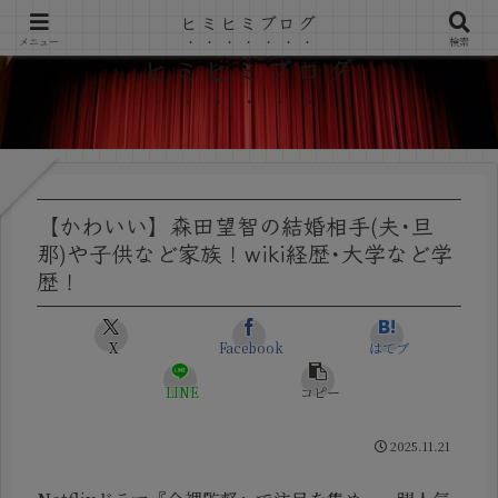
ヒミヒミブログ
メニュー
検索
ヒミヒミブログ
【かわいい】森田望智の結婚相手(夫･旦
那)や子供など家族！wiki経歴･大学など学
歴！
X
Facebook
はてブ
LINE
コピー
2025.11.21