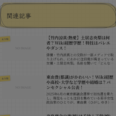
関連記事
【竹内涼真:熱愛】土居志央梨は何
未分類
者？Wiki経歴学歴！特技はバレエ
やダンス！
俳優・竹内涼真との交際が一部メディアで取
り上げられ、にわかに注目度が高まっている
女優・土居志央梨。名前を聞いて「どんな
人？」と気になった人も多いのではないだろ
うか。透明感のある佇まいと確かな演技力を
兼ね備えた彼女は、映画やドラマ、舞台と幅
東由貴(都議)がかわいい！Wiki経歴
未分類
広...
や高校･大学など学歴や結婚は？パ
ンセクシャル公表！
2025年6月の東京都議会選挙で初当選を果た
し、現在もっとも注目を集めている若手女性
政治家のひとりが、東由貴（ひがし ゆき）
都議です。その明るく柔らかい笑顔と、看護
師出身という異色の経歴、さらには2025年
12月の都議会本会議での「パンセク...