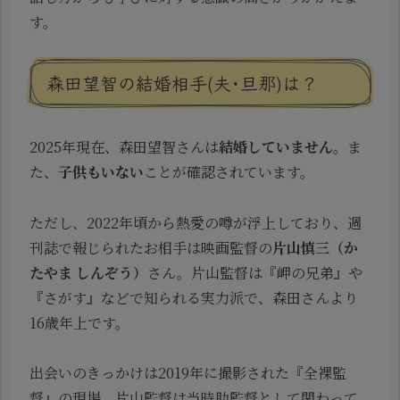
す。
森田望智の結婚相手(夫･旦那)は？
2025年現在、森田望智さんは
結婚していません
。ま
た、
子供もいない
ことが確認されています。
ただし、2022年頃から熱愛の噂が浮上しており、週
刊誌で報じられたお相手は映画監督の
片山慎三（か
たやま しんぞう）
さん。片山監督は『岬の兄弟』や
『さがす』などで知られる実力派で、森田さんより
16歳年上です。
出会いのきっかけは2019年に撮影された『全裸監
督』の現場。片山監督は当時助監督として関わって