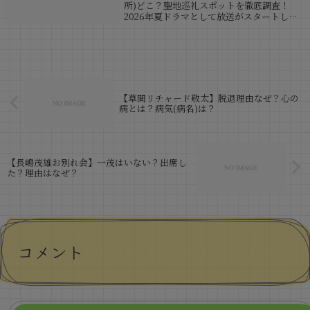
所)どこ？聖地巡礼スポットを徹底調査！
2026年夏ドラマとして放送がスタートした
話題作「GTO2026」。1998年版で社会現象
を巻き起こした反町隆史さん演じる鬼塚英吉
が、約30年の時を経て令...
【草間リチャード敬太】脱退理由なぜ？心の
病とは？病気(病名)は？
【長嶋茂雄お別れ会】一茂はいない？出席し
た？理由はなぜ？
コメント