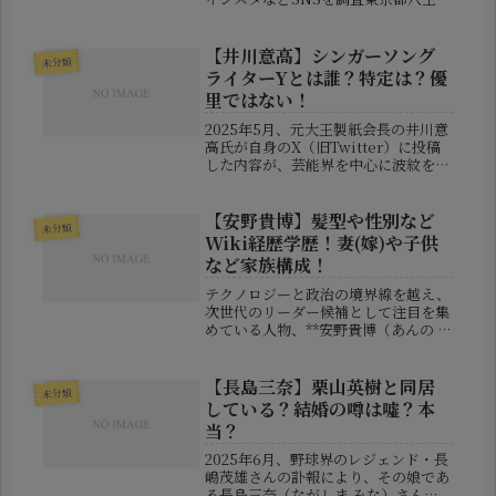
市で発生した多重事故で、高級車「ベ
ントレー」を運転していた宋竜巳（ソ
ウ・リュウシ）容疑者が逮捕されたこ
【井川意高】シンガーソング
未分類
とが報じられました。事故...
ライターYとは誰？特定は？優
里ではない！
2025年5月、元大王製紙会長の井川意
高氏が自身のX（旧Twitter）に投稿
した内容が、芸能界を中心に波紋を呼
んでいます。投稿の核心は「フジテレ
ビの女子アナとタレントの間で起きた
トラブル」に関し、そこに**“シンガ
【安野貴博】髪型や性別など
未分類
ーソングライターY”**...
Wiki経歴学歴！妻(嫁)や子供
など家族構成！
テクノロジーと政治の境界線を越え、
次世代のリーダー候補として注目を集
めている人物、**安野貴博（あんの た
かひろ）**氏。見た目のインパクトや
独自の発信スタイルから「一体どんな
人？」と検索されることも多く、髪型
【長島三奈】栗山英樹と同居
未分類
や性別についての話題も盛んです...
している？結婚の噂は嘘？本
当？
2025年6月、野球界のレジェンド・長
嶋茂雄さんの訃報により、その娘であ
る長島三奈（ながしま みな）さん