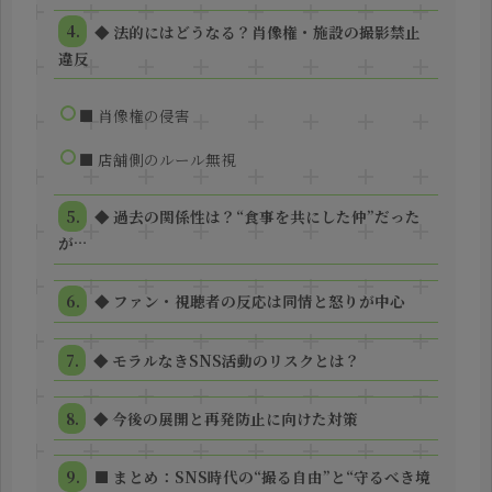
◆ 法的にはどうなる？肖像権・施設の撮影禁止
違反
■ 肖像権の侵害
■ 店舗側のルール無視
◆ 過去の関係性は？“食事を共にした仲”だった
が…
◆ ファン・視聴者の反応は同情と怒りが中心
◆ モラルなきSNS活動のリスクとは？
◆ 今後の展開と再発防止に向けた対策
■ まとめ：SNS時代の“撮る自由”と“守るべき境