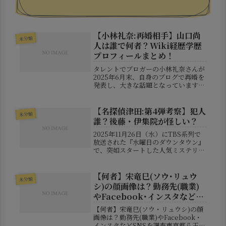
【小林礼奈:再婚相手】山口尚
未分類
人は誰で何者？Wiki経歴学歴
プロフィールまとめ！
タレントでブロガーの小林礼奈さんが
2025年6月末、自身のブログで再婚を
発表し、大きな話題となっています。
お相手はなんと8歳年下の美容師・山
口尚人さん（やまぐち なおと）。し
かも、交際からわずか3ヶ月でのスピ
【名探偵津田:第4弾考察】犯人
未分類
ード婚ということで、ネット上では...
誰？後藤・伊集院が怪しい？
2025年11月26日（水）にTBS系列で
放送された『水曜日のダウンタウン』
で、突如スタートした人気ミステリー
企画「名探偵津田」シリーズの第4
弾。その入り方は、過去のどの回より
も自然かつ意表を突いた演出で、視聴
【何者】宋竜巳(ソウ･リュウ
未分類
者を驚かせると同時にSNSを中...
シ)の顔画像は？勤務先(職業)
やFacebook･インスタなど
SNS！
【何者】宋竜巳(ソウ・リュウシ)の顔
画像は？勤務先(職業)やFacebook・
インスタなどSNSを調査東京都八王子