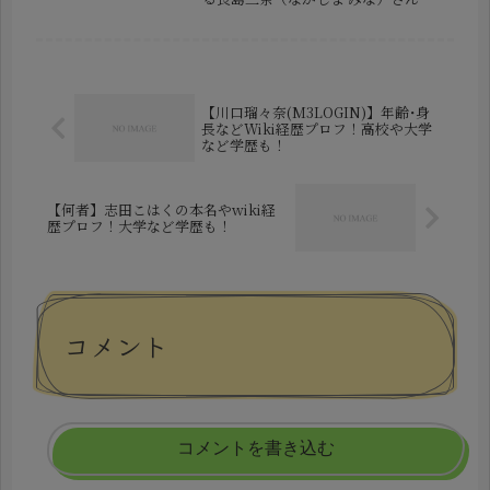
と、元侍ジャパン監督の栗山英樹（く
りやま ひでき）さんとの関係に再び
注目が集まりました。ネット上では以
前から「同居しているのでは？」あ
る...
【川口瑠々奈(M3LOGIN)】年齢･身
長などWiki経歴プロフ！高校や大学
など学歴も！
【何者】志田こはくの本名やwiki経
歴プロフ！大学など学歴も！
コメント
コメントを書き込む