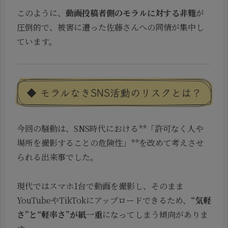
このように、
動画投稿者側のモラルに対する非難
が
圧倒的で、被害に遭った佐藤さんへの同情が集中し
ています。
◆ モラルなきSNS活動のリスクとは？
今回の騒動は、SNS時代における**「許可なく人や
場所を撮影することの危険性」**を改めて考えさせ
られる出来事でした。
現代ではスマホ1台で動画を撮影し、そのまま
YouTubeやTikTokにアップロードできるため、
“気軽
さ”と“軽率さ”が紙一重
になってしまう傾向がありま