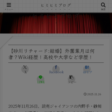
ヒミヒミブログ
メニュー
検索
ヒミヒミブログ
【砂川リチャード:結婚】外薗葉月は何
者？Wiki経歴！高校や大学など学歴！
X
Facebook
はてブ
LINE
コピー
2025.11.26
2025年11月26日、読売ジャイアンツの内野手・
砂川