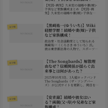
【死因･病気】久米宏の結婚や妻(嫁)･
子供など家族構成まとめ 【死因･病
気】久米宏の結婚や妻(嫁)･子供など
家族構成まとめ 久米宏さんが肺がん
で逝去 ― その最期と経緯 2026年1月1
日、フリーアナウンサーとして長年テ
【黒崎祐一(ゆういち)】Wiki
未分類
レビ界を牽引してきた...
経歴学歴！結婚や妻(嫁)･子供
など家族構成！
政治家・社会活動家として知られる
黒崎祐一（くろさき ゆういち）氏。
彼は東京都出身の人物で、スポーツ・
民間企業・公共政策の3つのフィール
ドを渡り歩きながら、地域社会に根差
した政策実践を続けてきた。ここで
【The Songbards】解散理
未分類
は、その歩みを学歴・職歴・家族や私
由なぜ？信頼関係が揺らぐ出
生活...
来事とは何があった？
2025年10月3日、3人組ロックバンド
The Songbards（ザ・ソングバー
ズ） が公式サイトを更新し、同日を
もって活動を終了することを発表しま
した。本来なら年末年始に予定されて
いたライブも含め、すべてのスケジュ
【安青錦】結婚や彼女はい
未分類
ールを中止。ファンに...
る？両親(父･母)や兄弟など家
族構成！