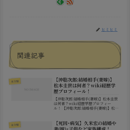
ヒミヒミ
関連記事
【沖聡次郎:結婚相手(妻嫁)】
未分類
松本圭世は何者？wiki経歴学
歴プロフィール！
【沖聡次郎:結婚相手(妻嫁)】松本圭世
は何者？wiki経歴学歴プロフィー
ル！ 【沖聡次郎:結婚相手(妻嫁)】松
本圭世は何者？wiki経歴学歴プロフ
ィール！ 沖聡次郎さんの結婚相手と
して名前が挙がり、「松本圭世さんっ
【死因･病気】久米宏の結婚や
未分類
てどんな人なの？」と気にな...
妻(嫁)･子供など家族構成！