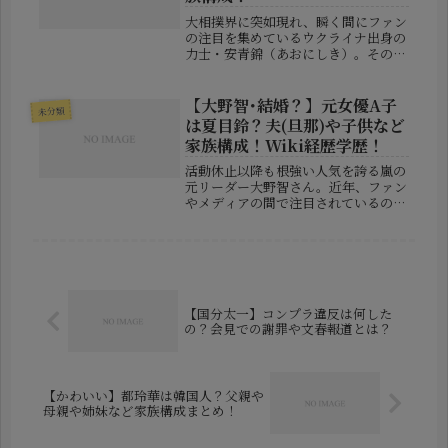
大相撲界に突如現れ、瞬く間にファン
の注目を集めているウクライナ出身の
力士・安青錦（あおにしき）。その実
力もさることながら、整った容姿と異
国的な魅力で、特に若い女性を中心に
人気が急上昇しています。今回は、彼
【大野智･結婚？】元女優A子
未分類
の**恋愛事情や家族構成（両親・兄
は夏目鈴？夫(旦那)や子供など
弟...
家族構成！Wiki経歴学歴！
活動休止以降も根強い人気を誇る嵐の
元リーダー大野智さん。近年、ファン
やメディアの間で注目されているのが
「結婚しているのでは？」という話題
です。その中で浮上しているの
が、“元女優A子”と呼ばれる女性の存
在。そして、このA子こそが夏目鈴さ
んでは...
【国分太一】コンプラ違反は何した
の？会見での謝罪や文春報道とは？
【かわいい】都玲華は韓国人？父親や
母親や姉妹など家族構成まとめ！