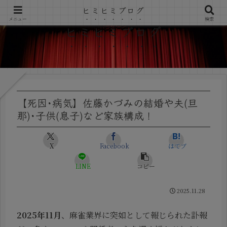
ヒミヒミブログ
メニュー
検索
ヒミヒミブログ
【死因･病気】佐藤かづみの結婚や夫(旦
那)･子供(息子)など家族構成！
X
Facebook
はてブ
LINE
コピー
2025.11.28
2025年11月
、麻雀業界に突如として報じられた訃報