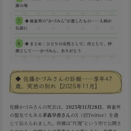
謝の場
◆ 麻雀界の“かづみん”が遺したもの──人柄が
伝説に
◆ まとめ：ひとりの女性として、母として、仲
間として──かづみん、ありがとう
◆ 佐藤かづみさんの訃報──享年47
歳、突然の別れ【2025年11月】
佐藤かづみさんの死去は、
2025年11月28日
、麻雀界
の盟友でもある
茅森早香さん
のX（旧Twitter）を通
じて伝えられました。投稿は“代理”という形で公開さ