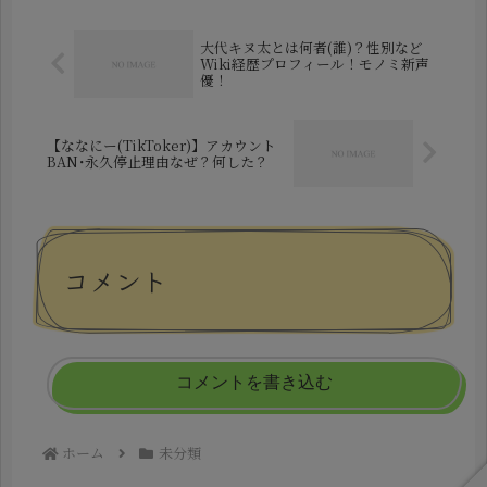
『TOKYO VICE Season2』...
大代キヌ太とは何者(誰)？性別など
Wiki経歴プロフィール！モノミ新声
優！
【ななにー(TikToker)】アカウント
BAN･永久停止理由なぜ？何した？
コメント
コメントを書き込む
ホーム
未分類