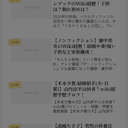
ンブックのWiki経歴！子供
は？馴れ初めは？
2026年の年始、バラエティファンの
注目を一身に集めた番組といえば、や
はり『ぐるナイ おもしろ荘』。ブレ
イク寸前の芸人たちが集結し、新年
早々に“笑いの金の卵”を発見できる人
気企画です。そんな中、異色の存在感
【ノンフィクション】廣中邦
未分類
で強烈なインパクトを残したのが、
充のWiki経歴！結婚や妻(嫁)･
実...
子供など家族構成！
「やんちゃ和尚」という異名で知ら
れ、テレビ番組『ザ・ノンフィクショ
ン』でも話題となった僧侶・廣中邦充
（ひろなか くにみつ）氏。非行や引
きこもりといった問題を抱える若者た
ちを支援し、1000人以上を社会へと
【木本夕貴:結婚相手(夫･旦
未分類
送り出した“平成の駆け込み寺”の創
那)】山内涼平は何者？wiki経
設...
歴学歴プロフ！
【木本夕貴の夫】山内涼平とは何者？
wiki風プロフィール・経歴・学歴を
徹底解説 【木本夕貴の夫】山内涼平
とは何者？wiki風プロフィール・経
歴・学歴を徹底解説 元SDN48のメン
バーで、現在はタレントとして活動し
【高嶋ちさ子】突然の休養宣
未分類