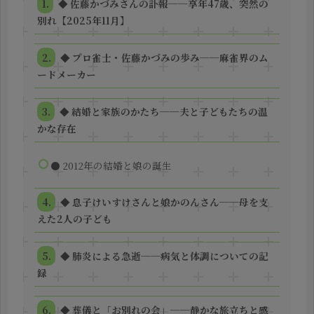
◆ 佐藤かづみさんの訃報──享年47歳、突然の
別れ【2025年11月】
◆ プロ雀士・佐藤かづみの歩み──麻雀界のム
ードメーカー
◆ 結婚と家族のかたち──夫と子どもたちの温
かな存在
● 2012年の結婚と娘の誕生
◆ 息子けいすけさんと娘かのんさん──母を支
えた2人の子ども
◆ 肺炎による急逝──病気と体調についての記
録
◆ 葬儀と「お別れの会」──静かな旅立ちと感