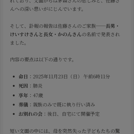
れており、文面からは茅森さんの悲しみと、佐藤さ
んへの深い思いがにじんでいます。
そして、訃報の報告は佐藤さんのご家族──
長男・
けいすけさんと長女・かのんさん
の名前で発表され
ました。
内容の要点は以下の通りです。
命日
：2025年11月23日（日） 午前6時11分
死因
：肺炎
享年
：47歳
葬儀
：親族のみで既に執り行い済み
お別れの会
：後日、自宅にて開催予定
短い文面の中には、母を突然失った子どもたちの驚