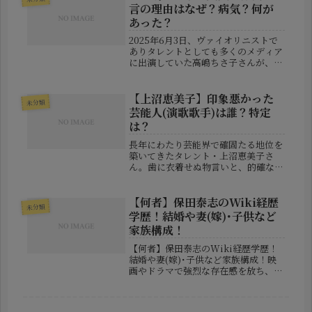
ている木本夕貴さんの結婚が注...
言の理由はなぜ？病気？何が
あった？
2025年6月3日、ヴァイオリニストで
ありタレントとしても多くのメディア
に出演していた高嶋ちさ子さんが、突
如として活動休止を発表しました。自
身のInstagramに「しばらくお休みさ
せて頂きます」と綴られた一言に、フ
【上沼恵美子】印象悪かった
未分類
ァンや関係者から驚きと心...
芸能人(演歌歌手)は誰？特定
は？
長年にわたり芸能界で確固たる地位を
築いてきたタレント・上沼恵美子さ
ん。歯に衣着せぬ物言いと、的確な人
物評で知られ、多くの視聴者に愛され
てきました。そんな彼女が、2025年
10月27日に放送されたABCラジオ
【何者】保田泰志のWiki経歴
未分類
『上沼恵美子のこころ晴天』に出演
学歴！結婚や妻(嫁)･子供など
し...
家族構成！
【何者】保田泰志のWiki経歴学歴！
結婚や妻(嫁)･子供など家族構成！映
画やドラマで強烈な存在感を放ち、
「あの人は誰？」と視聴者の間で話題
になることが多い俳優・保田泰志さ
ん。近年では『アンチヒーロー』