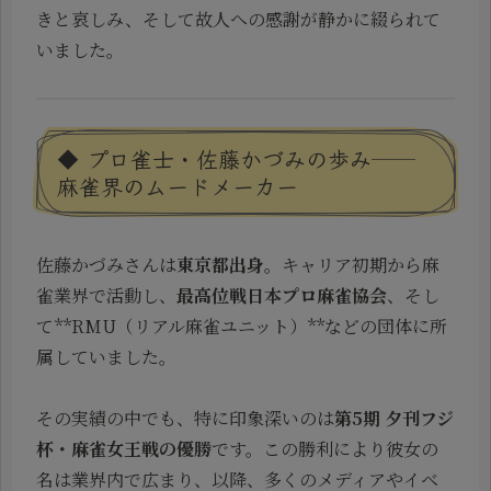
きと哀しみ、そして故人への感謝が静かに綴られて
いました。
◆ プロ雀士・佐藤かづみの歩み──
麻雀界のムードメーカー
佐藤かづみさんは
東京都出身
。キャリア初期から麻
雀業界で活動し、
最高位戦日本プロ麻雀協会
、そし
て**RMU（リアル麻雀ユニット）**などの団体に所
属していました。
その実績の中でも、特に印象深いのは
第5期 夕刊フジ
杯・麻雀女王戦の優勝
です。この勝利により彼女の
名は業界内で広まり、以降、多くのメディアやイベ