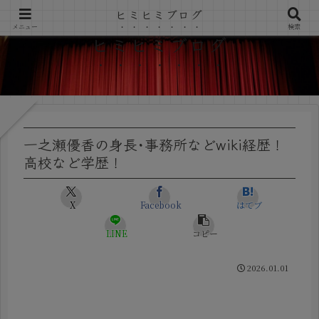
ヒミヒミブログ
メニュー
検索
ヒミヒミブログ
一之瀬優香の身長･事務所などwiki経歴！
高校など学歴！
X
Facebook
はてブ
LINE
コピー
2026.01.01