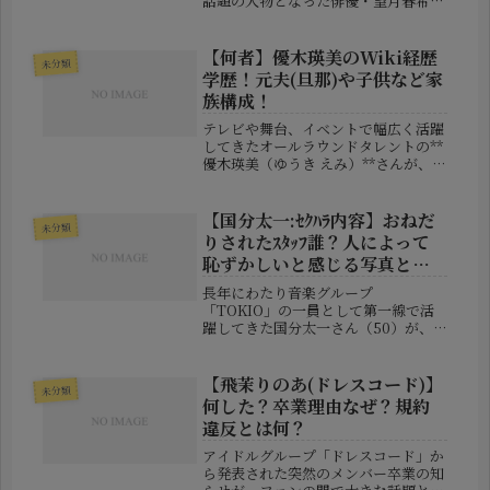
話題の人物となった俳優・望月春希
（もちづき はるき）さん。 若干18歳
ながら繊細な表現力と存在感を放ち、
“次世代を担う俳優”として注目を浴び
【何者】優木瑛美のWiki経歴
未分類
ています。 本...
学歴！元夫(旦那)や子供など家
族構成！
テレビや舞台、イベントで幅広く活躍
してきたオールラウンドタレントの**
優木瑛美（ゆうき えみ）**さんが、
2025年8月18日、離婚を発表しまし
た。SNSでの報告は多くの人に驚きを
もって受け止められましたが、そのメ
【国分太一:ｾｸﾊﾗ内容】おねだ
未分類
ッセージには一人の母として...
りされたｽﾀｯﾌ誰？人によって
恥ずかしいと感じる写真とは
何？
長年にわたり音楽グループ
「TOKIO」の一員として第一線で活
躍してきた国分太一さん（50）が、
突如として芸能活動のすべてを無期限
で休止すると発表しました。きっかけ
となったのは、「コンプライアンス違
【飛茉りのあ(ドレスコード)】
未分類
反」によるもの。さらに報道が進む中
何した？卒業理由なぜ？規約
で、その内...
違反とは何？
アイドルグループ「ドレスコード」か
ら発表された突然のメンバー卒業の知