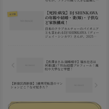
らせが、ファンの間で大きな話題とな
っています。2026年4月22日、運営会
社より、メンバーの飛茉りのあが同年
5月24日をもってグループを卒業する
【死因:病気】DJ SHINKAWA
未分類
ことが発表されました。その理...
の年齢や結婚・妻(嫁)・子供な
ど家族構成！
日本のクラブカルチャーのパイオニア
とも言われるDJ SHINKAWA（ディー
ジェイ・シンカワ）さんが、2025年7
月6日に急逝されたという報道が入り
ました。前日までイベント出演の予定
を投稿していた矢先の訃報ということ
で、音楽業界はもちろん、...
【長澤まさみ:結婚相手】福永壮志は
何者(誰)？Wiki経歴プロフィール！高
校や大学など学歴！
【新宿区西新宿】3歳男児転落のマン
ションどこ？なぜ起きた？