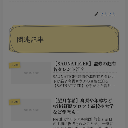
ヒミヒミ
関連記事
【SAUNATIGER】監修の超有
未分類
名タレント誰？
SAUNATIGER監修の海外有名タレン
トは誰？高級サウナの真相に迫る
【SAUNATIGER】を手がけた海外の
有名タレントとは？高級サウナの全貌
を探る 公開日：2025年12月15日 東
京・赤坂に誕生した高級会員制サウナ
【望月春希】身長や年齢など
未分類
「SAUNATIG...
wiki経歴プロフ！高校や大学
など学歴も！
Netflixオリジナル映画『This is I』
の主演に抜擢されたことで、 一気に