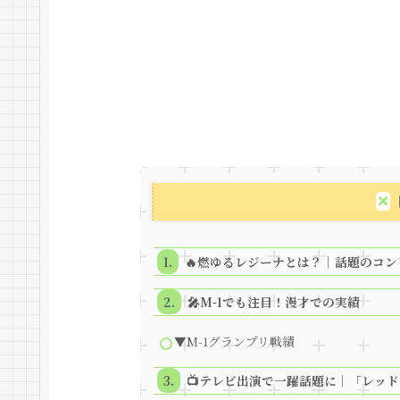
🔥燃ゆるレジーナとは？｜話題のコ
🎤M-1でも注目！漫才での実績
▼M-1グランプリ戦績
📺テレビ出演で一躍話題に｜「レッ