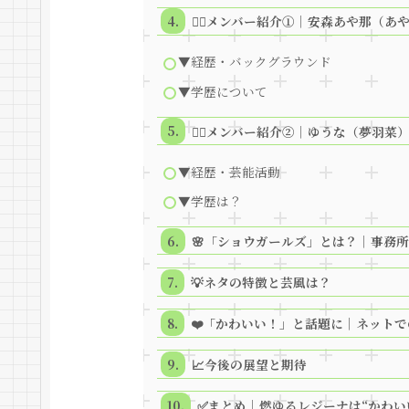
💁‍♀️メンバー紹介①｜安森あや那（あ
▼経歴・バックグラウンド
▼学歴について
💁‍♀️メンバー紹介②｜ゆうな（夢羽菜
▼経歴・芸能活動
▼学歴は？
🌸「ショウガールズ」とは？｜事務
💡ネタの特徴と芸風は？
❤️「かわいい！」と話題に｜ネット
📈今後の展望と期待
✅まとめ｜燃ゆるレジーナは“かわい