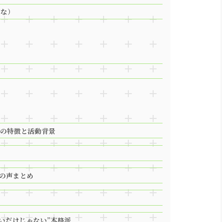
やな）
）
所の特徴と活動背景
での声まとめ
いだけじゃない”本格派