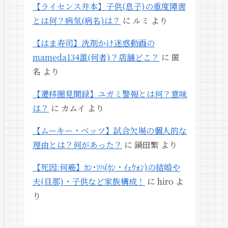
【ライセンス井本】子供(息子)の重度障害
とは何？病気(病名)は？
に
ルミ
より
【はま寿司】洗剤かけ迷惑動画の
mameda134誰(何者)？店舗どこ？
に
匿
名
より
【遷移圏見聞録】ユガミ警報とは何？意味
は？
に
カムイ
より
【ムーキー・ベッツ】試合欠場の個人的な
理由とは？何があった？
に
鍋田繁
より
【死因:何癌】ｶﾝ･ｿﾊ(ｶﾝ・ｲｪｳｫﾝ)の結婚や
夫(旦那)・子供など家族構成！
に
hiro
よ
り