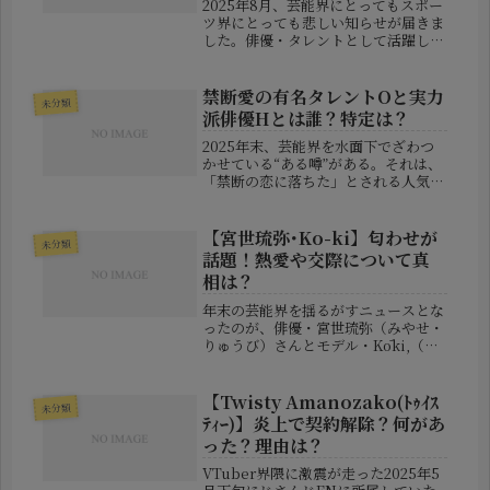
2025年8月、芸能界にとってもスポー
ツ界にとっても悲しい知らせが届きま
した。俳優・タレントとして活躍した
亀山忍（かめやま・しのぶ）さんが、
56歳の若さで亡くなられたのです。彼
の死因は腎臓がんであり、長年にわた
禁断愛の有名タレントOと実力
未分類
って闘病生活を続けていたことが...
派俳優Hとは誰？特定は？
2025年末、芸能界を水面下でざわつ
かせている“ある噂”がある。それは、
「禁断の恋に落ちた」とされる人気女
性タレントOと演技派俳優Hに関する
話題だ。この情報は、週刊誌の芸能デ
スクによって明かされたもので、テレ
【宮世琉弥･Ko-ki】匂わせが
未分類
ビ番組内で「初出しスクープ」とし...
話題！熱愛や交際について真
相は？
年末の芸能界を揺るがすニュースとな
ったのが、俳優・宮世琉弥（みやせ・
りゅうび）さんとモデル・Kōki,（コ
ウキ）さんの間に浮上した“匂わせ”を
めぐる一連の騒動だ。SNS上では「こ
れは偶然にしては一致しすぎでは？」
【Twisty Amanozako(ﾄｩｲｽ
未分類
「もはや隠してすらいない」と...
ﾃｨｰ)】炎上で契約解除？何があ
った？理由は？
VTuber界隈に激震が走った2025年5