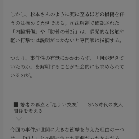
しかし、杉本さんのように
死に至るほどの損傷
を伴
うのは極めて異例である。司法解剖で確認された
「内臓損傷」や「肋骨の骨折」は、偶発的な接触や
軽い打撃では説明がつかないと専門家は指摘する。
つまり、事件性の有無にかかわらず、「何が起きて
いたのか」を解明することが社会的にも求められて
いるのだ。
■ 若者の孤立と“危うい交友”——SNS時代の友人
関係を考える
今回の事件が世間に大きな衝撃を与えた理由の一つ
は、「知人」との間に生じた悲劇だったからだろ