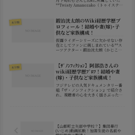
月下旬――にじさんじENに所属していた
**Twisty Amanozako（トゥイスティ
ー・アマノザコ）**さんの姿が、突如
として公式サイトやYouTubeから完
全に消えました。この不可解な状況に
鍜治洸太朗のWiki経歴学歴プ
未分類
対...
ロフィール！結婚や妻(嫁)･子
供など家族構成！
仮面ライダーシリーズに欠かせない存
在としてファンに親しまれている**ス
ーツアクター・鍜治洸太朗（かじこう
たろう）**さん。2025年11月には、
撮影現場でのアクション中に重傷を負
ったことが報じられ、再び彼の存在に
【ｻﾞﾉﾝﾌｨｸｼｮﾝ】阿部浩さんの
未分類
注目が集まっています。今回は...
wiki経歴学歴ﾌﾟﾛﾌ！結婚や妻
(嫁)・子供など家族構成！
フジテレビの人気ドキュメンタリー番
組『ザ・ノンフィクション』で紹介さ
れ、視聴者の心を大きく揺さぶった人
物、それが寿司職人であり経営者の**
阿部浩（あべ ひろし）**さんです。東
京都内で複数の店舗を展開する「意気
な寿し処 阿部」の代表として、...
【山都町立矢部中学校？】集団暴行
(いじめ)動画拡散！加害生徒の名前や