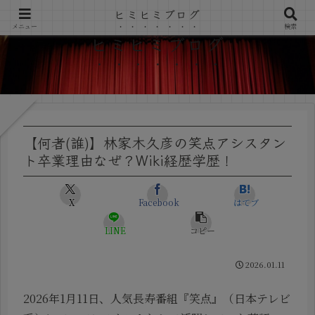
ヒミヒミブログ
メニュー
検索
ヒミヒミブログ
【何者(誰)】林家木久彦の笑点アシスタン
ト卒業理由なぜ？Wiki経歴学歴！
X
Facebook
はてブ
LINE
コピー
2026.01.11
2026年1月11日、人気長寿番組『笑点』（日本テレビ