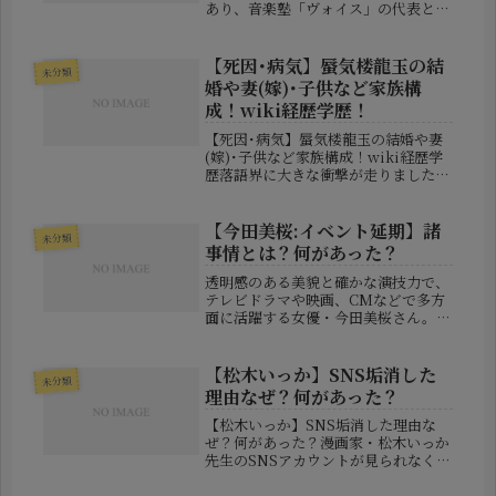
あり、音楽塾「ヴォイス」の代表とし
て数多くの若き才能を世に送り出して
きた西尾芳彦さんが、63歳で永眠され
たのです。この訃報は6月4日、彼が主
【死因･病気】蜃気楼龍玉の結
未分類
宰する音楽塾ヴォイスの公式...
婚や妻(嫁)･子供など家族構
成！wiki経歴学歴！
【死因･病気】蜃気楼龍玉の結婚や妻
(嫁)･子供など家族構成！wiki経歴学
歴落語界に大きな衝撃が走りました。
2026年6月18日、落語協会は三代目蜃
気楼龍玉さんが6月11日に心不全のた
め亡くなっていたことを発表しまし
【今田美桜:イベント延期】諸
未分類
た。享年53でした。蜃気...
事情とは？何があった？
透明感のある美貌と確かな演技力で、
テレビドラマや映画、CMなどで多方
面に活躍する女優・今田美桜さん。そ
んな彼女のファンイベントが突如延期
されたというニュースが、2025年10
月18日に発表され、大きな注目を集め
【松木いっか】SNS垢消した
未分類
ました。イベント当選者の期待が...
理由なぜ？何があった？
【松木いっか】SNS垢消した理由な
ぜ？何があった？漫画家・松木いっか
先生のSNSアカウントが見られなくな
ったとして、ファンの間で心配の声が
広がっています。SNS上では「アカウ