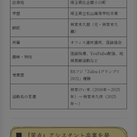
出身地
埼玉県比企郡小川町
学歴
埼玉県立松山高等学校卒業
林家木久扇（元・林家木久
師匠
蔵）
所属
オフィス適材適所、落語協会
落語指導、YouTube配信、地
趣味・特技
域貢献活動など
BSフジ「Zabu-1グランプリ
受賞歴
2021」優勝
林家けい木（2010年〜2025
活動名の変遷
年）→ 林家木久彦（2025
年〜）
■ 『笑点』アシスタント卒業を発