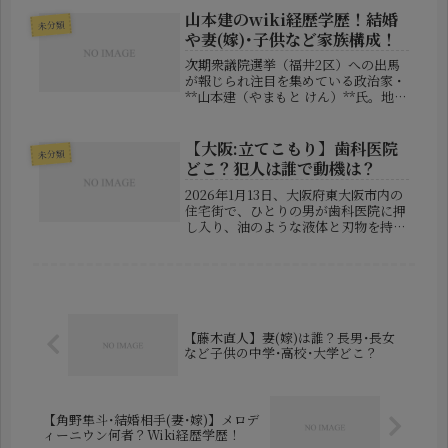
ントを削除したのではないか」「何か
山本建のwiki経歴学歴！結婚
未分類
トラブルがあったのか」「二次創作...
や妻(嫁)･子供など家族構成！
次期衆議院選挙（福井2区）への出馬
が報じられ注目を集めている政治家・
**山本建（やまもと けん）**氏。地方
政治に根ざした活動を続けてきた若手
県議が、ついに国政の舞台へと歩を進
めようとしています。今回は、そんな
【大阪:立てこもり】歯科医院
未分類
山本建さんについて、出身地や年...
どこ？犯人は誰で動機は？
2026年1月13日、大阪府東大阪市内の
住宅街で、ひとりの男が歯科医院に押
し入り、油のような液体と刃物を持っ
て立てこもるという事件が発生しまし
た。この事件は、夕方5時過ぎという
帰宅ラッシュの時間帯に発生し、多く
の住民や通行人が巻き込まれる可...
【藤木直人】妻(嫁)は誰？長男･長女
など子供の中学･高校･大学どこ？
【角野隼斗･結婚相手(妻･嫁)】メロデ
ィーニウン何者？Wiki経歴学歴！