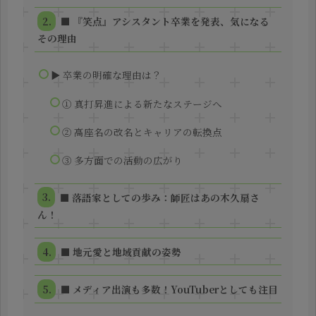
■ 『笑点』アシスタント卒業を発表、気になる
その理由
▶ 卒業の明確な理由は？
① 真打昇進による新たなステージへ
② 高座名の改名とキャリアの転換点
③ 多方面での活動の広がり
■ 落語家としての歩み：師匠はあの木久扇さ
ん！
■ 地元愛と地域貢献の姿勢
■ メディア出演も多数！YouTuberとしても注目