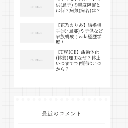
供(息子)の重度障害と
は何？病気(病名)は？
【花乃まりあ】結婚相
手(夫･旦那)や子供など
家族構成！wiki経歴学
歴！
【TWICE】活動休止
(休養)理由なぜ？休止
いつまでで再開はいつ
から？
最近のコメント