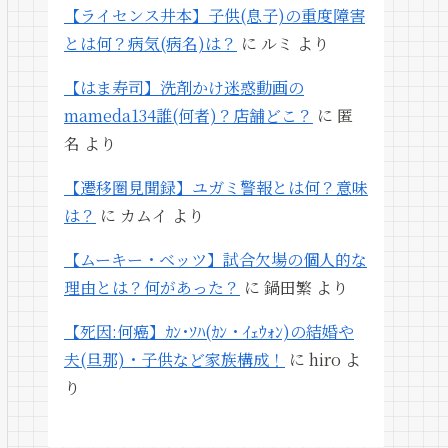
【ライセンス井本】子供(息子)の重度障害
とは何？病気(病名)は？
に
ルミ
より
【はま寿司】洗剤かけ迷惑動画の
mameda134誰(何者)？店舗どこ？
に
匿
名
より
【遷移圏見聞録】ユガミ警報とは何？意味
は？
に
カムイ
より
【ムーキー・ベッツ】試合欠場の個人的な
理由とは？何があった？
に
鍋田繁
より
【死因:何癌】ｶﾝ･ｿﾊ(ｶﾝ・ｲｪｳｫﾝ)の結婚や
夫(旦那)・子供など家族構成！
に
hiro
よ
り