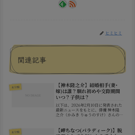
ヒミヒミ
関連記事
【神木隆之介】結婚相手(妻･
未分類
嫁)は誰？馴れ初めや交際期間
いつ？子供は？
以下は、2026年2月10日に発表された
最新ニュースをもとに、俳優 神木隆
之介（かみき りゅうのすけ）さんの
結婚について 分かりやすくまとめた
記事です。元記事とは異なる表現で構
成しており、読みやすさ・情報の正確
【岬ちなつ(パラディーク)】脱
未分類
さに配慮しています（文字数は5...