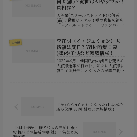
何者(誰)？動画はAIやデマか！
して...
真相は？
天沢栞(スクールストライド)は何者
(誰)？動画はデマか！噂の真相を調査
「スクールストライド」のメンバーと
して名前が広がっている天沢栞さんに
ついて、SNSでは「何者なのか」「話
題の動画は本物なのか」といった検索
李在明（イ・ジェミョン）大
未分類
が増えています。しかし、インター...
統領は反日？Wiki経歴！妻
(嫁)や子供など家族構成！
2025年6月、韓国政治の潮目を変える
大統領選挙が行われ、新たに大統領に
就任する見通しとなったのが李在明
（イ・ジェミョン）氏です。かつての
敗北を乗り越え、ついに韓国の最高権
力者の座へと上り詰めた彼の背景に
は、壮絶な人生と信念に基づいた政治
姿...
【かわいい(かわいくなった)】坂本花
織の父親･母親･姉など家族構成！
【死因･病気】椎名和夫の年齢何歳？
wiki経歴や結婚や妻(嫁)･子供など家
族構成！