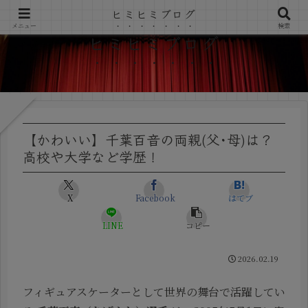
ヒミヒミブログ
メニュー
検索
ヒミヒミブログ
【かわいい】千葉百音の両親(父･母)は？
高校や大学など学歴！
X
Facebook
はてブ
LINE
コピー
2026.02.19
フィギュアスケーターとして世界の舞台で活躍してい