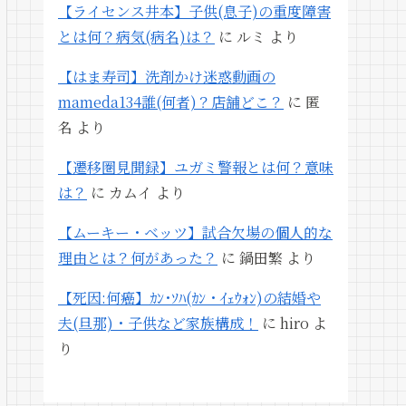
【ライセンス井本】子供(息子)の重度障害
とは何？病気(病名)は？
に
ルミ
より
【はま寿司】洗剤かけ迷惑動画の
mameda134誰(何者)？店舗どこ？
に
匿
名
より
【遷移圏見聞録】ユガミ警報とは何？意味
は？
に
カムイ
より
【ムーキー・ベッツ】試合欠場の個人的な
理由とは？何があった？
に
鍋田繁
より
【死因:何癌】ｶﾝ･ｿﾊ(ｶﾝ・ｲｪｳｫﾝ)の結婚や
夫(旦那)・子供など家族構成！
に
hiro
よ
り