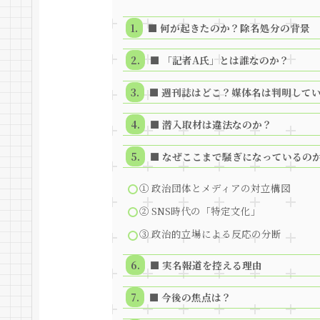
■ 何が起きたのか？除名処分の背景
■ 「記者A氏」とは誰なのか？
■ 週刊誌はどこ？媒体名は判明して
■ 潜入取材は違法なのか？
■ なぜここまで騒ぎになっているの
① 政治団体とメディアの対立構図
② SNS時代の「特定文化」
③ 政治的立場による反応の分断
■ 実名報道を控える理由
■ 今後の焦点は？