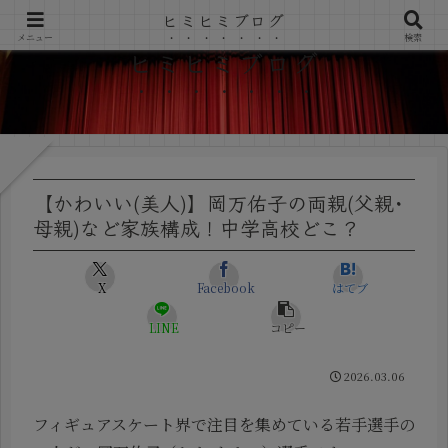
ヒミヒミブログ
メニュー
検索
ヒミヒミブログ
【かわいい(美人)】岡万佑子の両親(父親･
母親)など家族構成！中学高校どこ？
X
Facebook
はてブ
LINE
コピー
2026.03.06
フィギュアスケート界で注目を集めている若手選手の