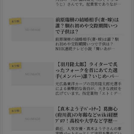
うじ）さんです。起業家でありながら
格闘家としても活動してきた異色の経
歴を持ち、「一体何者なのか？」と気
になる人も多いようです。さらに、こ
前原瑞樹の結婚相手(妻･嫁)は
未分類
れまでの生い立ちや学歴、そして結婚
誰？馴れ初めや交際期間いつ
や...
で子供は？
前原瑞樹の結婚相手(妻･嫁)は誰？馴
れ初めや交際期間いつで子供は？
NHK連続テレビ小説「舞いあが
れ！」や「らんまん」をはじめ、数々
の話題作に出演してきた俳優・前原瑞
樹さん。個性的な存在感と自然体の演
【羽月隆太郎】ライターで炙
未分類
技で注目を集めるなか、2026年7月19
ったフォークを首にあてた選
日...
手(メンバー)誰？いじめ･パワ
ハラ！
元広島東洋カープの羽月隆太郎元選手
による衝撃的な告白が、大きな波紋を
広げています。指定薬物「エトミデー
ト」を使用したとして有罪判決を受け
た羽月元選手ですが、その後に配信し
た動画の中で、球団内部の空気や先輩
【真木よう子ﾊﾟｰﾄﾅｰ】葛飾心
未分類
後輩関係について赤裸々に語りまし
(府川眞)の年齢などwiki経歴
た。...
ﾌﾟﾛﾌ！高校や大学など学歴
も！
最近、人気女優・真木よう子さんの事
実婚パートナーとして注目を集めてい