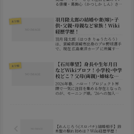
る俳優・葛飾心（かつしか しん）さ
ん。かつては「府川眞」という芸名で
活動していた彼ですが、名前を変えた
ことで新たなステージへと進みつつあ
羽月隆太郎の結婚や妻(嫁)･子
未分類
ります。この記事では、そんな葛飾心
供･父親･母親など家族！Wiki
さ...
経歴学歴！
羽月 隆太郎（はつき りゅうたろう）
は、宮崎県宮崎市出身のプロ野球選手
で、現在 広島東洋カープ に所属する
内野手・外野手です。右投げ・左打ち
の俊足巧打型プレーヤーとして知ら
れ、身体能力の高さと機動力のあるプ
【石川華望】身長や生年月日
未分類
レーが特徴です。1999年4月1...
などWikiプロフ！小学校･中学
校どこ？父母(両親)･姉妹など
家族構成！
2026年春、ハロー！プロジェクト界
隈で一気に注目を集める存在となった
のが、モーニング娘。’26への加入が
発表された石川華望（いしかわ はな
の）さんです。研修生時代から高いパ
フォーマンス力で知られていました
が、公開実力診断テストでの受賞を
き...
【れんじろう(スロパチ):結婚相手】鈴
木聖の馴れ初めは？Wiki経歴学歴！