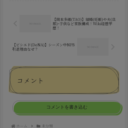
ルックスでも一気に注目の的となりま
した。ネット上では「イケメン...
【岡本多緒(TAO)】結婚(妊娠)や夫(旦
那)･子供など家族構成！Wiki経歴学
歴！
【ビシエド(DeNA)】シーズン中NPB
引退理由なぜ？
コメント
コメントを書き込む
ホーム
未分類