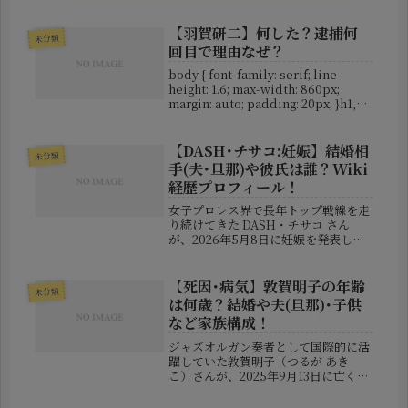
【羽賀研二】何した？逮捕何
未分類
回目で理由なぜ？
body { font-family: serif; line-
height: 1.6; max-width: 860px;
margin: auto; padding: 20px; }h1,
h2, h3 { color: #222; }...
【DASH･チサコ:妊娠】結婚相
未分類
手(夫･旦那)や彼氏は誰？Wiki
経歴プロフィール！
女子プロレス界で長年トップ戦線を走
り続けてきた DASH・チサコ さん
が、2026年5月8日に妊娠を発表し、
大きな話題となっています。所属する
センダイガールズプロレスリング が
公式SNSを通じて発表を行い、ファン
【死因･病気】敦賀明子の年齢
未分類
からは祝福の声が相次ぎまし...
は何歳？結婚や夫(旦那)･子供
など家族構成！
ジャズオルガン奏者として国際的に活
躍していた敦賀明子（つるが あき
こ）さんが、2025年9月13日に亡くな
られたことが公になりました。アメリ
カを拠点に、国内外のジャズシーンで