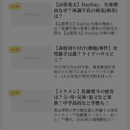
評価を得てきた存在だけに、その訃報
【山里亮太】DayDay．欠席理
未分類
は多くのファンや関係者に大きな衝...
由なぜ？体調不良の病気(病名)
は？
【山里亮太】DayDay.欠席の理由と
は？体調不良の背景と病名の可能性を
探る 【山里亮太】DayDay.欠席の理由
とは？体調不良の背景と病名の可能性
を探る 2025年12月、朝の情報番組
『DayDay.』でMCを務める山里亮太
【赤坂切り付け(刺傷)事件】女
未分類
さんが突然番組...
性歌手は誰？ライブハウスど
こ？
2025年11月16日午前、東京都港区赤
坂のビル地下にあるライブハウス前
で、1人の女性が突然刃物を持った男
に襲われるという凶行が起こりまし
た。被害者は40代とされ、プロの歌
手として活動していた人物。事件当
【イケメン】佐藤愛斗の彼女
未分類
時、彼女はライブ出演のため、まだ開
は？父･母･兄弟･祖父など家
い...
族！中学高校など学歴も！
青山学院大学の駅伝部に所属する俊英
ランナー・**佐藤愛斗（さとう・あい
と）**選手。2026年の箱根駅伝で7区
を力走し、区間3位の実績を残したこ
とで、競技成績はもちろん、爽やかな