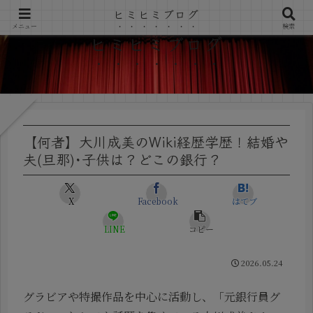
ヒミヒミブログ
メニュー
検索
ヒミヒミブログ
【何者】大川成美のWiki経歴学歴！結婚や
夫(旦那)･子供は？どこの銀行？
X
Facebook
はてブ
LINE
コピー
2026.05.24
グラビアや特撮作品を中心に活動し、「元銀行員グ