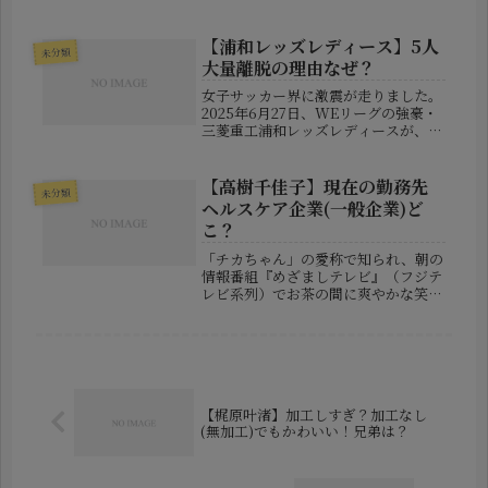
なコンセプトと、心を揺さぶるストー
リーテリングで注目を集めてきまし
た。しかし、そんな彼に突如として浮
【浦和レッズレディース】5人
未分類
上した“死亡説”や“末期...
大量離脱の理由なぜ？
女子サッカー界に激震が走りました。
2025年6月27日、WEリーグの強豪・
三菱重工浦和レッズレディースが、所
属する5名の主力選手の同時離脱を発
表したのです。これほどの人数が一度
にチームを離れるというのは、まさ
【高樹千佳子】現在の勤務先
未分類
に“異常事態”といえるでしょう。...
ヘルスケア企業(一般企業)ど
こ？
「チカちゃん」の愛称で知られ、朝の
情報番組『めざましテレビ』（フジテ
レビ系列）でお茶の間に爽やかな笑顔
を届けていた高樹千佳子さん。アナウ
ンサーとして17年間にわたって活躍し
ていた彼女が、現在は**ヘルスケア領
域のベンチャー企業「フォーネスラ...
【梶原叶渚】加工しすぎ？加工なし
(無加工)でもかわいい！兄弟は？