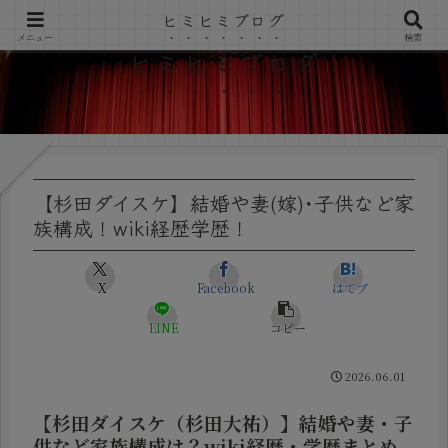
ヒミヒミブログ
メニュー
検索
ヒミヒミブログ
【杉田ダイスケ】結婚や妻(嫁)･子供など家
族構成！wiki経歴学歴！
X
Facebook
はてブ
LINE
コピー
2026.06.01
【杉田ダイスケ（杉田大祐）】結婚や妻・子
供など家族構成は？wiki経歴・学歴まとめ