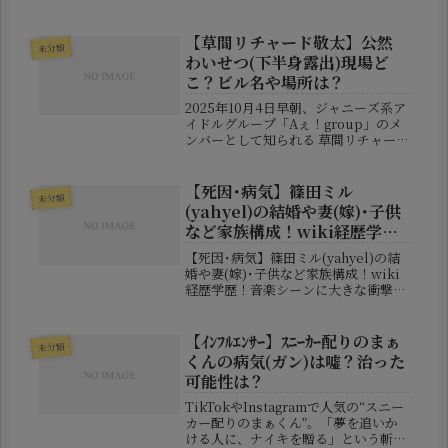
ました。突然の知らせに、ファンの間
では「どうして？」「何があったの
か？」と様々な憶測が飛び交っていま
【草間リチャード敬太】公然
未分類
す。この記事では、彼女のプロフィ
わいせつ(下半身露出)現場ど
ー...
こ？ビル名や場所は？
2025年10月4日早朝、ジャニーズ系ア
イドルグループ「Aぇ！group」のメ
ンバーとして知られる 草間リチャー
ド敬太さん が、公然わいせつの疑い
で逮捕されたという衝撃的なニュース
が飛び込みました。テレビ番組『ザ！
【死因･病気】篠田ミル
未分類
鉄腕！DASH!!』などで...
(yahyel)の結婚や妻(嫁)･子供
など家族構成！wiki経歴学
歴！
【死因･病気】篠田ミル(yahyel)の結
婚や妻(嫁)･子供など家族構成！wiki
経歴学歴！音楽シーンに大きな衝撃が
走りました。エレクトロニックとオル
タナティブサウンドを融合させた独自
の音楽性で高い評価を受けていたバン
【ｲﾝﾌﾙｴﾝｻｰ】ｽﾆｰｶｰ配りのまぁ
未分類
ド「yahyel（ヤイ...
くんの病気(ガン)は嘘？治った
可能性は？
TikTokやInstagramで人気の“スニー
カー配りのまぁくん”。「夢を追いか
ける人に、ナイキを贈る」という斬新