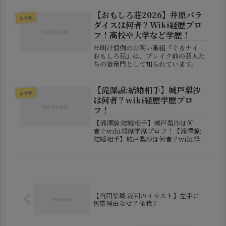
れ育ち、いわば“物心ついたときから
馬が身近にいる環境”で過ごしてきた
【おもしろ荘2026】井原パラ
未分類
人物とされています。この時点で...
ダイスは何者？Wiki経歴プロ
フ！高校や大学など学歴！
年明け恒例のお笑い番組『ぐるナイ
おもしろ荘』は、ブレイク前の芸人た
ちの登竜門として知られています。
2026年の元旦に放送された同番組
で、特に視聴者の印象に残ったのが、
**4人組の異色ユニット「井原パラダ
【滝澤諒:結婚相手】城戸梨沙
未分類
イス」**です。「え？ コンビじゃな...
は何者？wiki経歴学歴プロ
フ！
【滝澤諒:結婚相手】城戸梨沙は何
者？wiki経歴学歴プロフ！【滝澤諒:
結婚相手】城戸梨沙は何者？wiki経
歴学歴プロフ！俳優として舞台やドラ
マで活躍する滝澤諒さんが、2026年2
月9日に自身のSNSを通じて結婚を発
表しました。さらに同日、長...
【内田梨瑚:裁判のイラスト】左手に
包帯理由なぜ？怪我？