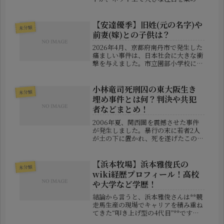
います。グラビアアイドルとして活動
中の藤原ちのさんが、同番組内で披露
した“モテ自慢”の内容がきっかけ。な
【安達優季】旧姓(元の名字)や
未分類
んと彼女が言い寄られた男性が「ド
前妻(嫁)との子供は？
ラ...
2026年4月、京都府南丹市で発生した
痛ましい事件は、日本社会に大きな衝
撃を与えました。市立園部小学校に通
っていた安達結希さん（11）が行方不
明となり、その後遺体で発見されると
いう最悪の結末を迎え、父親である安
小林竜司死刑囚の東大阪生き
未分類
達優季容疑者が逮捕されました。...
埋め事件とは何？判決や共犯
者などまとめ！
2006年夏、関西圏を震撼させた事件
が発生しました。暴行の末に若者2人
が土の下に置かれ、死を遂げたこの事
件は、日本の司法や社会でも大きな議
論を呼びました。中心人物として死刑
が確定していた小林竜司（こばやし・
【浜本牧場】浜本雅俊氏の
未分類
りゅうじ）死刑囚。彼が主導したと
wiki経歴プロフィール！高校
さ...
や大学など学歴！
結論から言うと、浜本雅俊さんは**競
走馬生産の現場でキャリアを積み重ね
てきた“叩き上げ型の4代目”**です。
北海道・日高町にある浜本牧場で生ま