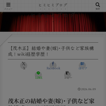
ヒミヒミブログ
メニュー
検索
ヒミヒミブログ
【茂木正】結婚や妻(嫁)･子供など家族構
成！wiki経歴学歴！
X
Facebook
はてブ
LINE
コピー
2026.06.09
茂木正の結婚や妻(嫁)･子供など家