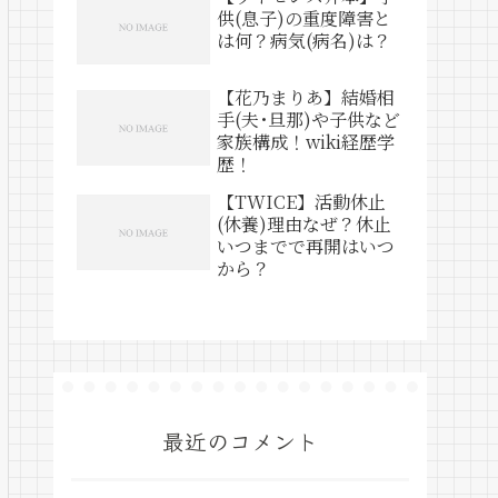
供(息子)の重度障害と
は何？病気(病名)は？
【花乃まりあ】結婚相
手(夫･旦那)や子供など
家族構成！wiki経歴学
歴！
【TWICE】活動休止
(休養)理由なぜ？休止
いつまでで再開はいつ
から？
最近のコメント