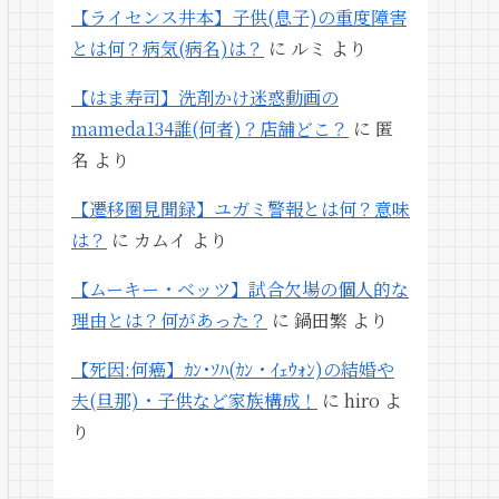
【ライセンス井本】子供(息子)の重度障害
とは何？病気(病名)は？
に
ルミ
より
【はま寿司】洗剤かけ迷惑動画の
mameda134誰(何者)？店舗どこ？
に
匿
名
より
【遷移圏見聞録】ユガミ警報とは何？意味
は？
に
カムイ
より
【ムーキー・ベッツ】試合欠場の個人的な
理由とは？何があった？
に
鍋田繁
より
【死因:何癌】ｶﾝ･ｿﾊ(ｶﾝ・ｲｪｳｫﾝ)の結婚や
夫(旦那)・子供など家族構成！
に
hiro
よ
り