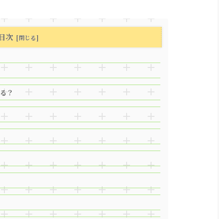
目次
る？