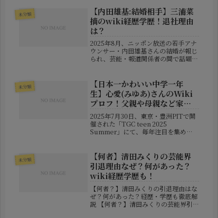
有人選手との結婚です。同じプロゴル
ファー同士のビッグカップル誕生に、
【内田雄基:結婚相手】三浦菜
未分類
多くのゴルフファンが驚きと祝福の声
摘のwiki経歴学歴！退社理由
を...
は？
2025年8月、ニッポン放送の若手アナ
ウンサー・内田雄基さんの結婚が報じ
られ、芸能・報道関係者の間で話題を
集めました。そのお相手は、かつて東
北放送（TBC）のアナウンサーとして
活躍し、現在は科学館での広報活動に
【日本一かわいい中学一年
未分類
携わっている三浦菜摘（みうら ...
生】心愛(みゆあ)さんのWiki
プロフ！父親や母親など家族
構成は？
2025年7月30日、東京・豊洲PITで開
催された「TGC teen 2025
Summer」にて、毎年注目を集め
る“中一ミスコン”が開催されました。
その中で見事グランプリの栄冠に輝い
たのが、山口県出身の心愛（みゆあ）
【何者】清田みくりの芸能界
未分類
さんです。「日本一かわ...
引退理由なぜ？何があった？
wiki経歴学歴も！
【何者？】清田みくりの引退理由はな
ぜ？何があった？経歴・学歴も徹底解
説 【何者？】清田みくりの芸能界引
退理由はなぜ？何があった？経歴・学