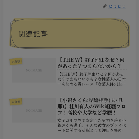
ヒミヒミ
関連記事
【THE W】終了理由なぜ？何
未分類
があった？つまらないから？
【THE W】終了理由なぜ？何があっ
た？つまらないから？女性芸人の日本
一を決める賞レース「女芸人No.1決定
戦 THE W」が、2026年は開催されな
いことが明らかになりました。2017年
に始まり、毎年12月の恒例番組として
【小祝さくら:結婚相手(夫･旦
未分類
定着してきただけ...
那)】桂川有人のWiki経歴プロ
フ！高校や大学など学歴！
女子ゴルフ界で安定した実力を誇る小
祝さくら選手。そんな彼女のプライベ
ートに関する話題として注目を集めて
いるのが、男子プロゴルファー・桂川