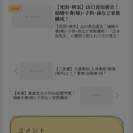
歴も解説 話題の若手女優・モデル、清
田みくり（きよた・みくり）さん
【死因･病気】山口良治逝去！
未分類
（2002年8月20日生まれ）が、20...
結婚や妻(嫁)･子供･孫など家族
構成！
【死因･病気】山口良治逝去！結婚や
妻(嫁)･子供･孫など家族構成！「泣き
虫先生」の愛称で知られた元伏見工業
高校ラグビー部監督・山口良治さん
が、2026年5月29日に83歳で亡くな
りました。山口さんは、ドラマ『スク
ール☆ウォーズ』の主人公モデ...
【三笘薫】交通事故(人身事故)現場
(場所)どこ？愛車(自動車)何？
【何者】都倉悠太のWiki経歴学歴！
結婚や妻(嫁)･子供など家族構成！
コメント