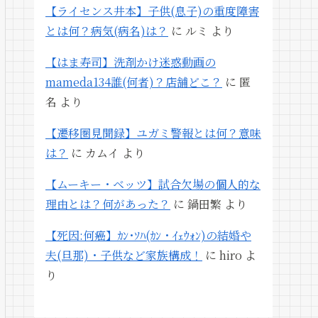
【ライセンス井本】子供(息子)の重度障害
とは何？病気(病名)は？
に
ルミ
より
【はま寿司】洗剤かけ迷惑動画の
mameda134誰(何者)？店舗どこ？
に
匿
名
より
【遷移圏見聞録】ユガミ警報とは何？意味
は？
に
カムイ
より
【ムーキー・ベッツ】試合欠場の個人的な
理由とは？何があった？
に
鍋田繁
より
【死因:何癌】ｶﾝ･ｿﾊ(ｶﾝ・ｲｪｳｫﾝ)の結婚や
夫(旦那)・子供など家族構成！
に
hiro
よ
り