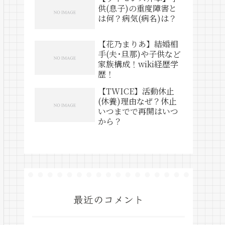
供(息子)の重度障害と
は何？病気(病名)は？
【花乃まりあ】結婚相
手(夫･旦那)や子供など
家族構成！wiki経歴学
歴！
【TWICE】活動休止
(休養)理由なぜ？休止
いつまでで再開はいつ
から？
最近のコメント