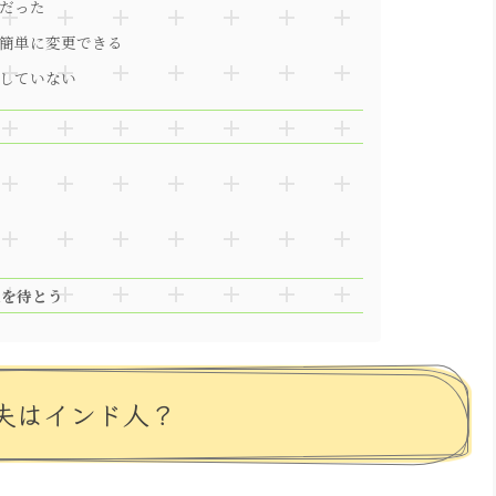
だった
」は簡単に変更できる
していない
表を待とう
夫はインド人？