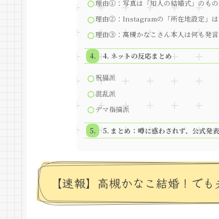
理由①：写真は「知人の結婚式」のもの
理由②：Instagramの「所在地設定
理由③：高槻かなこさん本人は何も発言
4. ネットの反応まとめ
祝福派
混乱派
デマ指摘派
5. まとめ：噂に惑わされず、公式発
【速報】高槻かなこ結婚！でも