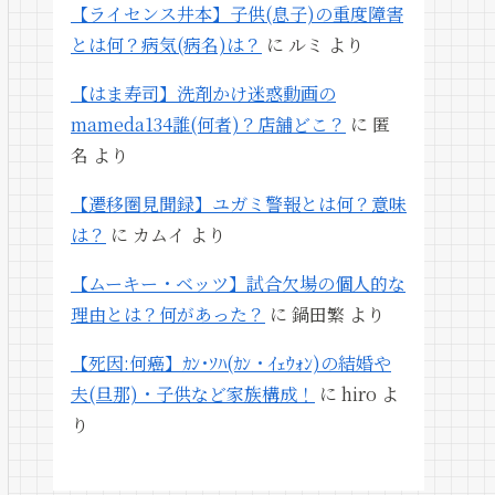
【ライセンス井本】子供(息子)の重度障害
とは何？病気(病名)は？
に
ルミ
より
【はま寿司】洗剤かけ迷惑動画の
mameda134誰(何者)？店舗どこ？
に
匿
名
より
【遷移圏見聞録】ユガミ警報とは何？意味
は？
に
カムイ
より
【ムーキー・ベッツ】試合欠場の個人的な
理由とは？何があった？
に
鍋田繁
より
【死因:何癌】ｶﾝ･ｿﾊ(ｶﾝ・ｲｪｳｫﾝ)の結婚や
夫(旦那)・子供など家族構成！
に
hiro
よ
り