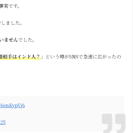
事実
です。
報告しました。
いません
でした。
婚相手はインド人？
」という噂がSNSで急速に広がったの
/N6enKypVj6
025