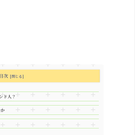
目次
ンド人？
のか