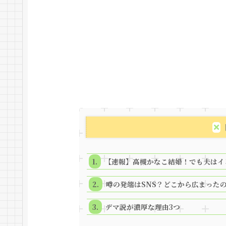
【速報】高槻かなこ結婚！でも夫はイ
噂の発端はSNS？どこから広まった
デマ説が濃厚な理由3つ